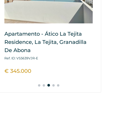
Apartamento - Ático La Tejita
Traspaso - 
Residence, La Tejita, Granadilla
Americas - 
De Abona
Ref. ID: VS5638VOS
Ref. ID: VS5639VJR-E
€ 56.000
€ 345.000