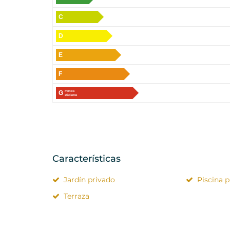
C
D
E
F
G
menos
eficiente
Características
Jardín privado
Piscina p
Terraza