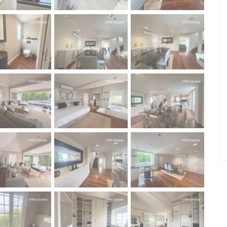
 De
Apartamento Las Terrazas II, La
el Teide
Tejita, Granadilla De Abona
Ref. ID: VS5435I
€ 325.000