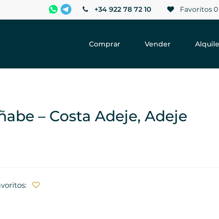
+34 922 78 72 10
Favoritos
0
Comprar
Vender
Alquile
añabe – Costa Adeje, Adeje
avoritos: