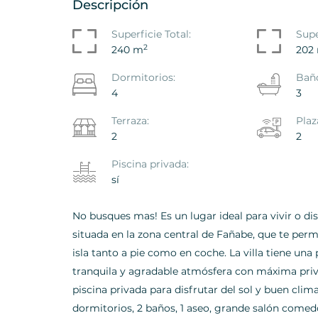
Descripción
Superficie Total:
Supe
2
240 m
202
Dormitorios:
Bañ
4
3
Terraza:
Plaz
2
2
Piscina privada:
sí
No busques mas! Es un lugar ideal para vivir o disf
situada en la zona central de Fañabe, que te permi
isla tanto a pie como en coche. La villa tiene un
tranquila y agradable atmósfera con máxima priv
piscina privada para disfrutar del sol y buen clima
dormitorios, 2 baños, 1 aseo, grande salón comed