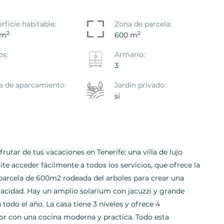
rficie habitable:
Zona de parcela:
2
2
 m
600 m
os:
Armario:
3
a de aparcamiento:
Jardín privado:
sí
rutar de tus vacaciones en Tenerife: una villa de lujo
te acceder fácilmente a todos los servicios, que ofrece la
a parcela de 600m2 rodeada del arboles para crear una
acidad. Hay un amplio solarium con jacuzzi y grande
 todo el año. La casa tiene 3 niveles y ofrece 4
or con una cocina moderna y practica. Todo esta