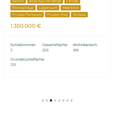
Balkon
Blick Auf Die Berge
Garage
Klimaanlage
Lagerraum
Meerblick
Privater Parkplatz
Privater Pool
Terrasse
1.350.000 €
Schlafzimmer:
Gesamtfläche:
Wohnbereich:
3
293
189
Grundstücksfläche:
120