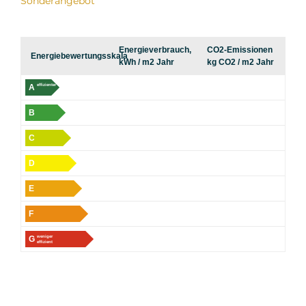
Sonderangebot
Energieverbrauch,
CO2-Emissionen
Energiebewertungsskala
kWh / m2 Jahr
kg CO2 / m2 Jahr
A
effizienter
B
C
D
E
F
G
weniger
effizient