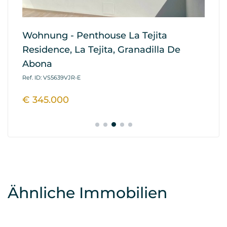
Wohnung - Penthouse La Tejita
Tr
Residence, La Tejita, Granadilla De
- 
Abona
Ref
Ref. ID: VS5639VJR-E
€
€ 345.000
Ähnliche Immobilien