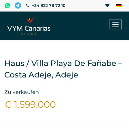
+34 922 78 72 10
Toggl
naviga
Haus / Villa Playa De Fañabe –
Costa Adeje, Adeje
Zu verkaufen
€ 1.599.000