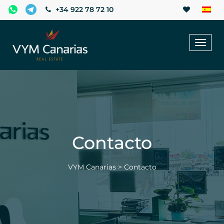
+34 922 78 72 10
Toggl
naviga
Contacto
VYM Canarias
>
Contacto