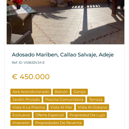
Adosado Mariben, Callao Salvaje, Adeje
Ref. ID: VS5632VJA-E
€ 450.000
Aire Acondicionado
Balcón
Garaje
Jardín Privado
Piscina Comunitaria
Terraza
Vista A La Piscina
Vista Al Mar
Vista Al Océano
Exclusivo
Oferta Especial
Propiedad De Lujo
Inversión
Propiedades De Reventa