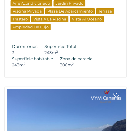
Aire Acondicionado
Jardín Privado
Piscina Privada
Plaza De Aparcamiento
Terraza
Trastero
Vista A La Piscina
Vista Al Océano
Propiedad De Lujo
Dormitorios
Superficie Total
2
3
243m
Superficie habitable
Zona de parcela
2
2
243m
306m