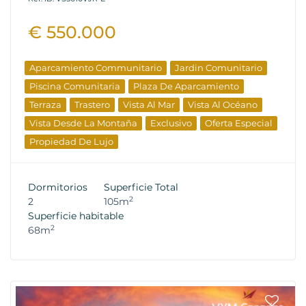
€ 550.000
Aparcamiento Communitario
Jardin Comunitario
Piscina Comunitaria
Plaza De Aparcamiento
Terraza
Trastero
Vista Al Mar
Vista Al Océano
Vista Desde La Montaña
Exclusivo
Oferta Especial
Propiedad De Lujo
Dormitorios
Superficie Total
2
2
105m
Superficie habitable
2
68m