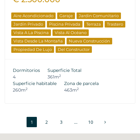
Aire Acondicionado
Garaje
Jardin Comunitario
Jardín Privado
Piscina Privada
Terraza
Trastero
Vista A La Piscina
Vista Al Océano
Vista Desde La Montaña
Nueva Construcción
Propiedad De Lujo
Del Constructor
Dormitorios
Superficie Total
2
4
361m
Superficie habitable
Zona de parcela
2
2
260m
463m
1
2
3
…
10