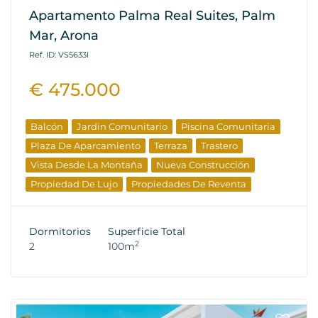
Apartamento Palma Real Suites, Palm
Mar, Arona
Ref. ID: VS5633I
€ 475.000
Balcón
Jardin Comunitario
Piscina Comunitaria
Plaza De Aparcamiento
Terraza
Trastero
Vista Desde La Montaña
Nueva Construcción
Propiedad De Lujo
Propiedades De Reventa
Dormitorios
Superficie Total
2
2
100m