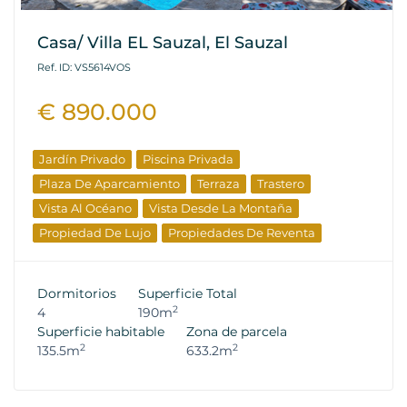
Casa/ Villa EL Sauzal, El Sauzal
Ref. ID: VS5614VOS
€ 890.000
Jardín Privado
Piscina Privada
Plaza De Aparcamiento
Terraza
Trastero
Vista Al Océano
Vista Desde La Montaña
Propiedad De Lujo
Propiedades De Reventa
Dormitorios
Superficie Total
2
4
190m
Superficie habitable
Zona de parcela
2
2
135.5m
633.2m