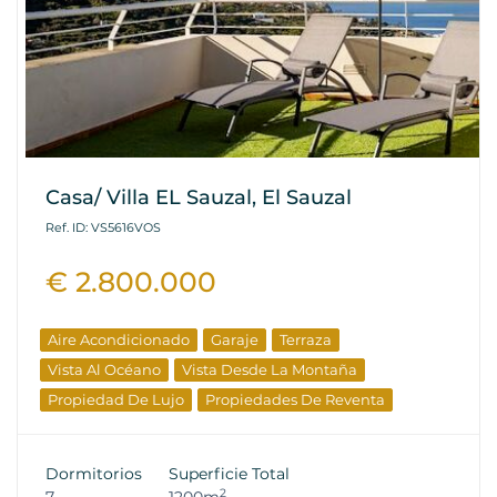
Casa/ Villa EL Sauzal, El Sauzal
Ref. ID: VS5616VOS
€ 2.800.000
Aire Acondicionado
Garaje
Terraza
Vista Al Océano
Vista Desde La Montaña
Propiedad De Lujo
Propiedades De Reventa
Dormitorios
Superficie Total
2