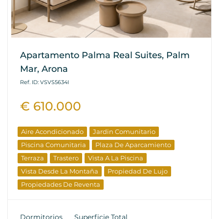
Apartamento Palma Real Suites, Palm
Mar, Arona
Ref. ID: VSVS5634I
€ 610.000
Aire Acondicionado
Jardin Comunitario
Piscina Comunitaria
Plaza De Aparcamiento
Terraza
Trastero
Vista A La Piscina
Vista Desde La Montaña
Propiedad De Lujo
Propiedades De Reventa
Dormitorios
Superficie Total