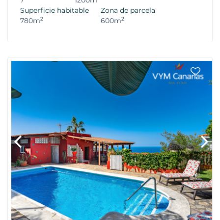
7
1200m
Superficie habitable
Zona de parcela
2
2
780m
600m