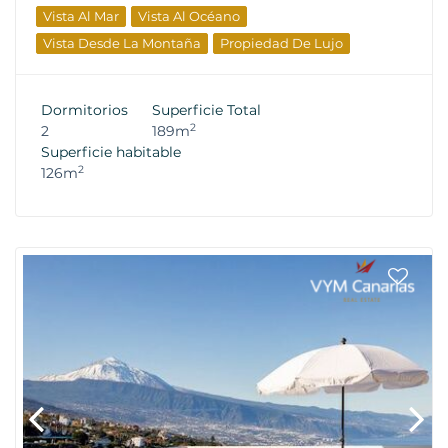
Vista Al Mar
Vista Al Océano
Vista Desde La Montaña
Propiedad De Lujo
Propiedades De Reventa
Dormitorios
Superficie Total
2
2
189m
Superficie habitable
2
126m