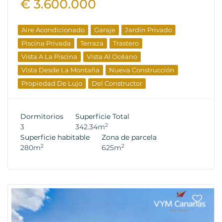
€ 3.600.000
Aire Acondicionado
Garaje
Jardín Privado
Piscina Privada
Terraza
Trastero
Vista A La Piscina
Vista Al Océano
Vista Desde La Montaña
Nueva Construcción
Propiedad De Lujo
Del Constructor
Dormitorios
Superficie Total
2
3
342.34m
Superficie habitable
Zona de parcela
2
2
280m
625m