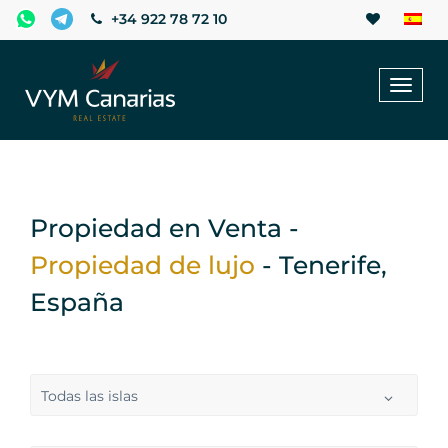
+34 922 78 72 10
Toggl
naviga
Propiedad en Venta -
Propiedad de lujo
- Tenerife,
España
Todas las islas