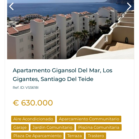
Apartamento Gigansol Del Mar, Los
Gigantes, Santiago Del Teide
Ref. ID: VS5618I
€ 630.000
Aire Acondicionado
Aparcamiento Communitario
Garaje
Jardin Comunitario
Piscina Comunitaria
Plaza De Aparcamiento
Terraza
Trastero