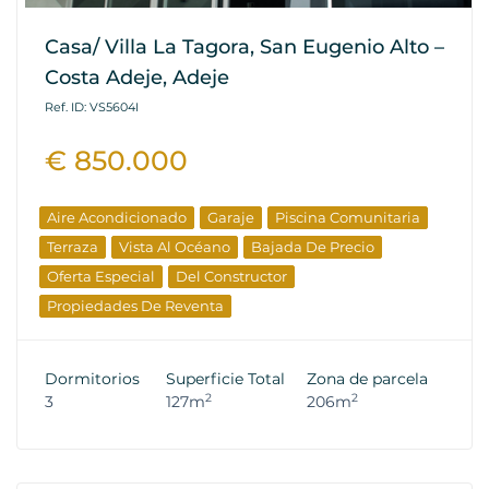
Casa/ Villa La Tagora, San Eugenio Alto –
Costa Adeje, Adeje
Ref. ID: VS5604I
€ 850.000
Aire Acondicionado
Garaje
Piscina Comunitaria
Terraza
Vista Al Océano
Bajada De Precio
Oferta Especial
Del Constructor
Propiedades De Reventa
Dormitorios
Superficie Total
Zona de parcela
2
2
3
127m
206m