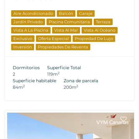
Aire Acondicionado
Balcón
Garaje
Jardín Privado
Piscina Comunitaria
Terraza
Vista A La Piscina
Vista Al Mar
Vista Al Océano
Exclusivo
Oferta Especial
Propiedad De Lujo
Inversión
Propiedades De Reventa
Dormitorios
Superficie Total
2
2
119m
Superficie habitable
Zona de parcela
2
2
84m
200m