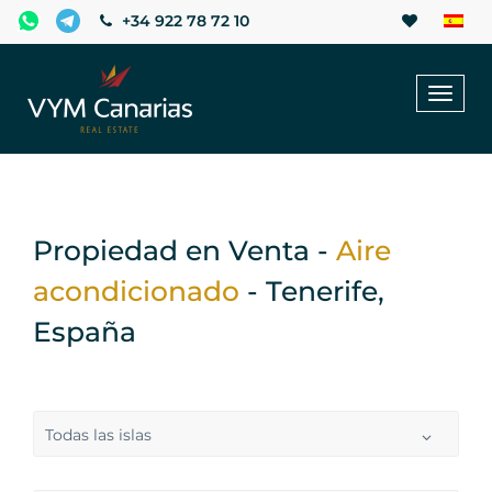
+34 922 78 72 10
Toggl
naviga
Propiedad en Venta -
Aire
acondicionado
- Tenerife,
España
Todas las islas