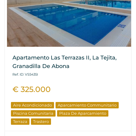
Apartamento Las Terrazas II, La Tejita,
Granadilla De Abona
Ref. ID: VS5435I
€ 325.000
Aire Acondicionado
Aparcamiento Communitario
Piscina Comunitaria
Plaza De Aparcamiento
Terraza
Trastero