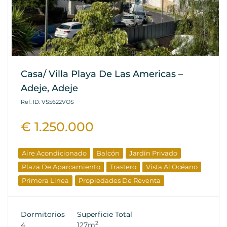
Casa/ Villa Playa De Las Americas –
Adeje, Adeje
Ref. ID: VS5622VOS
€ 1.250.000
Aire Acondicionado
Balcón
Jardín Privado
Plaza De Aparcamiento
Trastero
Vista Al Océano
Primera Linea
Propiedades De Reventa
Dormitorios
Superficie Total
2
4
127m