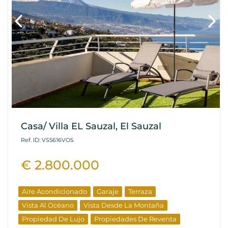
Casa/ Villa EL Sauzal, El Sauzal
Ref. ID: VS5616VOS
€ 2.800.000
Aire Acondicionado
Garaje
Terraza
Vista Al Océano
Vista Desde La Montaña
Propiedad De Lujo
Propiedades De Reventa