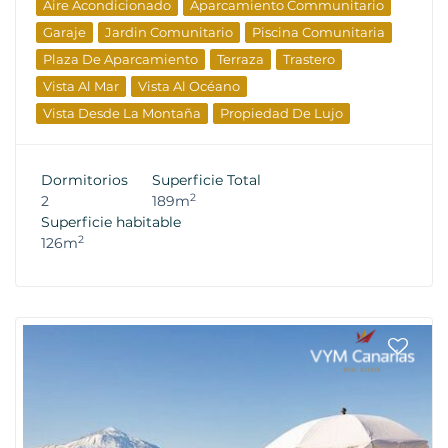
Aire Acondicionado
Aparcamiento Communitario
Garaje
Jardin Comunitario
Piscina Comunitaria
Plaza De Aparcamiento
Terraza
Trastero
Vista Al Mar
Vista Al Océano
Vista Desde La Montaña
Propiedad De Lujo
Propiedades De Reventa
Dormitorios
Superficie Total
2
2
189m
Superficie habitable
2
126m