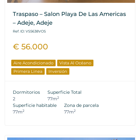
Traspaso – Salon Playa De Las Americas
– Adeje, Adeje
Ref. ID: VS5638VOS
€ 56.000
Aire Acondicionado
Vista Al Océano
Primera Linea
Inversión
Dormitorios
Superficie Total
2
2
77m
Superficie habitable
Zona de parcela
2
2
77m
77m