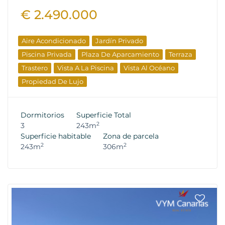
€ 2.490.000
Aire Acondicionado
Jardín Privado
Piscina Privada
Plaza De Aparcamiento
Terraza
Trastero
Vista A La Piscina
Vista Al Océano
Propiedad De Lujo
Dormitorios
Superficie Total
2
3
243m
Superficie habitable
Zona de parcela
2
2
243m
306m