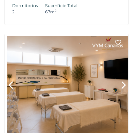
Dormitorios
Superficie Total
2
2
67m