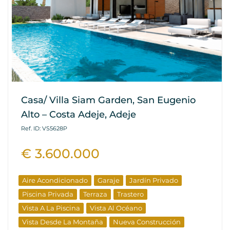
Casa/ Villa Siam Garden, San Eugenio
Alto – Costa Adeje, Adeje
Ref. ID: VS5628P
€ 3.600.000
Aire Acondicionado
Garaje
Jardín Privado
Piscina Privada
Terraza
Trastero
Vista A La Piscina
Vista Al Océano
Vista Desde La Montaña
Nueva Construcción