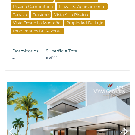
Piscina Comunitaria
Plaza De Aparcamiento
Terraza
Trastero
Vista A La Piscina
Vista Desde La Montaña
Propiedad De Lujo
Propiedades De Reventa
Dormitorios
Superficie Total
2
2
95m