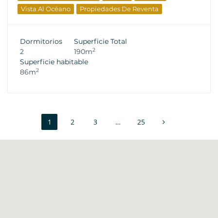
Vista Al Océano
Propiedades De Reventa
Dormitorios
Superficie Total
2
2
190m
Superficie habitable
2
86m
1
2
3
…
25