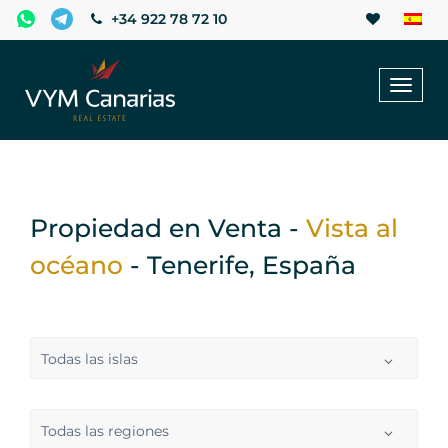
+34 922 78 72 10
Toggl
naviga
Propiedad en Venta -
Vista al
océano
- Tenerife, España
Todas las islas
Todas las regiones