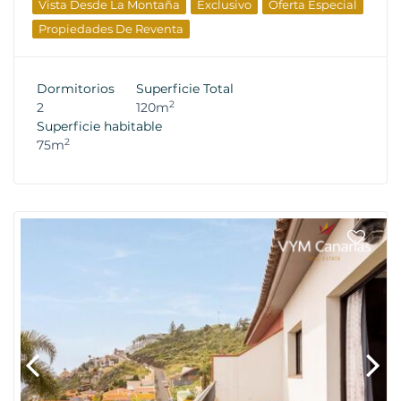
Vista Desde La Montaña
Exclusivo
Oferta Especial
Propiedades De Reventa
Dormitorios
Superficie Total
2
2
120m
Superficie habitable
2
75m