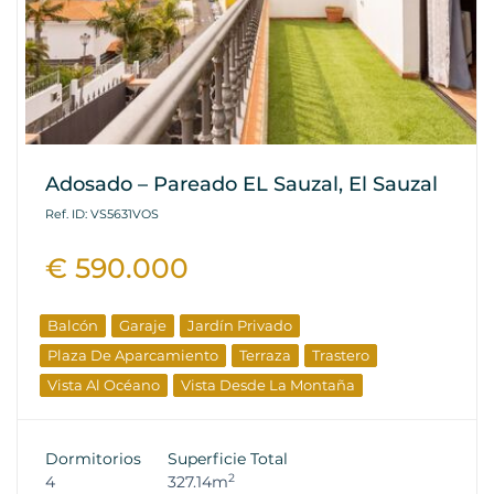
Adosado – Pareado EL Sauzal, El Sauzal
Ref. ID: VS5631VOS
€ 590.000
Balcón
Garaje
Jardín Privado
Plaza De Aparcamiento
Terraza
Trastero
Vista Al Océano
Vista Desde La Montaña
Dormitorios
Superficie Total
2
4
327.14m