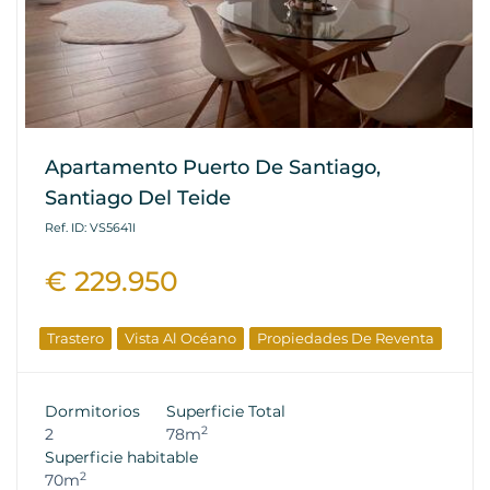
Apartamento Puerto De Santiago,
Santiago Del Teide
Ref. ID: VS5641I
€ 229.950
Trastero
Vista Al Océano
Propiedades De Reventa
Dormitorios
Superficie Total
2
2
78m
Superficie habitable
2
70m