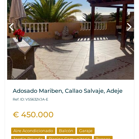
Adosado Mariben, Callao Salvaje, Adeje
Ref. ID: VS5632VJA-E
€ 450.000
Aire Acondicionado
Balcón
Garaje