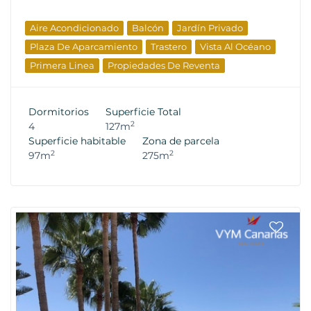
Aire Acondicionado
Balcón
Jardín Privado
Plaza De Aparcamiento
Trastero
Vista Al Océano
Primera Linea
Propiedades De Reventa
Dormitorios
Superficie Total
2
4
127m
Superficie habitable
Zona de parcela
2
2
97m
275m