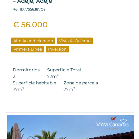
– Adeje, Adeje
Ref. ID: VS5638VOS
€ 56.000
Aire Acondicionado
Vista Al Océano
Primera Linea
Inversión
Dormitorios
Superficie Total
2
2
77m
Superficie habitable
Zona de parcela
2
2
77m
77m