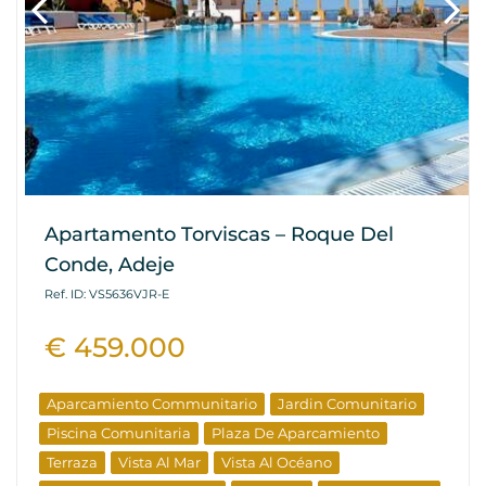
Apartamento Torviscas – Roque Del
Conde, Adeje
Ref. ID: VS5636VJR-E
€ 459.000
Aparcamiento Communitario
Jardin Comunitario
Piscina Comunitaria
Plaza De Aparcamiento
Terraza
Vista Al Mar
Vista Al Océano