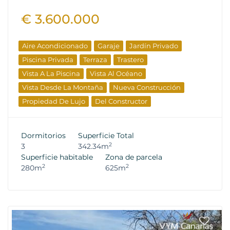
€ 3.600.000
Aire Acondicionado
Garaje
Jardín Privado
Piscina Privada
Terraza
Trastero
Vista A La Piscina
Vista Al Océano
Vista Desde La Montaña
Nueva Construcción
Propiedad De Lujo
Del Constructor
Dormitorios
Superficie Total
2
3
342.34m
Superficie habitable
Zona de parcela
2
2
280m
625m