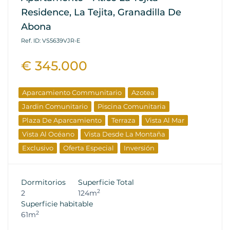
Residence, La Tejita, Granadilla De
Abona
Ref. ID: VS5639VJR-E
€ 345.000
Aparcamiento Communitario
Azotea
Jardin Comunitario
Piscina Comunitaria
Plaza De Aparcamiento
Terraza
Vista Al Mar
Vista Al Océano
Vista Desde La Montaña
Exclusivo
Oferta Especial
Inversión
Propiedades De Reventa
Dormitorios
Superficie Total
2
2
124m
Superficie habitable
2
61m