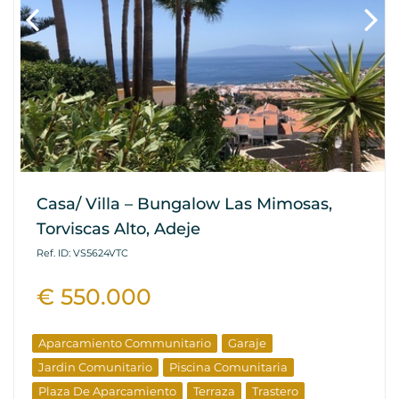
Casa/ Villa – Bungalow Las Mimosas,
Torviscas Alto, Adeje
Ref. ID: VS5624VTC
€ 550.000
Aparcamiento Communitario
Garaje
Jardin Comunitario
Piscina Comunitaria
Plaza De Aparcamiento
Terraza
Trastero