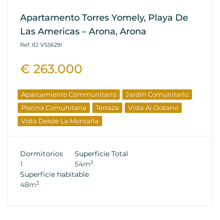
Apartamento Torres Yomely, Playa De
Las Americas – Arona, Arona
Ref. ID: VS5629I
€ 263.000
Aparcamiento Communitario
Jardin Comunitario
Piscina Comunitaria
Terraza
Vista Al Océano
Vista Desde La Montaña
Dormitorios
Superficie Total
2
1
54m
Superficie habitable
2
48m