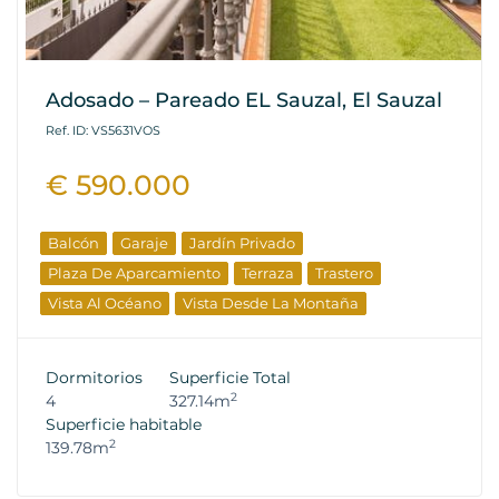
Adosado – Pareado EL Sauzal, El Sauzal
Ref. ID: VS5631VOS
€ 590.000
Balcón
Garaje
Jardín Privado
Plaza De Aparcamiento
Terraza
Trastero
Vista Al Océano
Vista Desde La Montaña
Dormitorios
Superficie Total
2
4
327.14m
Superficie habitable
2
139.78m