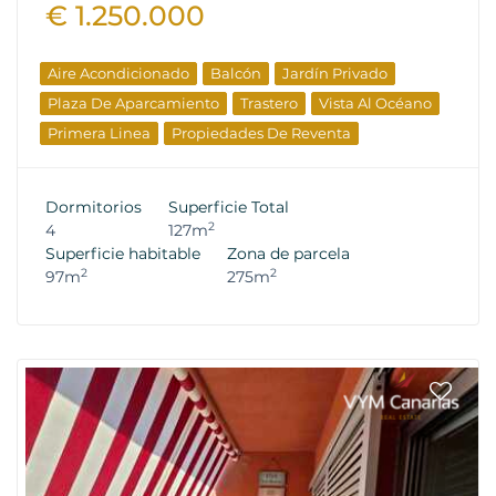
€ 1.250.000
Aire Acondicionado
Balcón
Jardín Privado
Plaza De Aparcamiento
Trastero
Vista Al Océano
Primera Linea
Propiedades De Reventa
Dormitorios
Superficie Total
2
4
127m
Superficie habitable
Zona de parcela
2
2
97m
275m