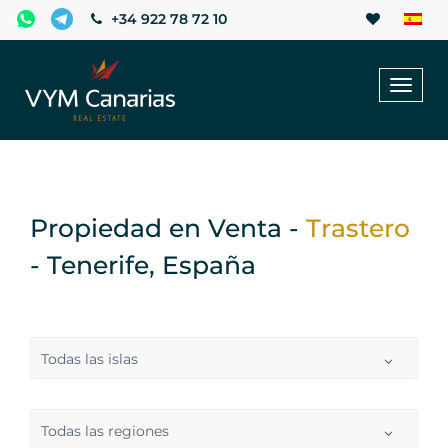
+34 922 78 72 10
Toggl
naviga
Propiedad en Venta -
Trastero
- Tenerife, España
Todas las islas
Todas las regiones