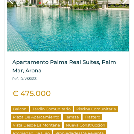
Apartamento Palma Real Suites, Palm
Mar, Arona
Ref. ID: VS5633I
€ 475.000
Balcón
Jardin Comunitario
Piscina Comunitaria
Plaza De Aparcamiento
Terraza
Trastero
Vista Desde La Montaña
Nueva Construcción
Propiedad De Lujo
Propiedades De Reventa