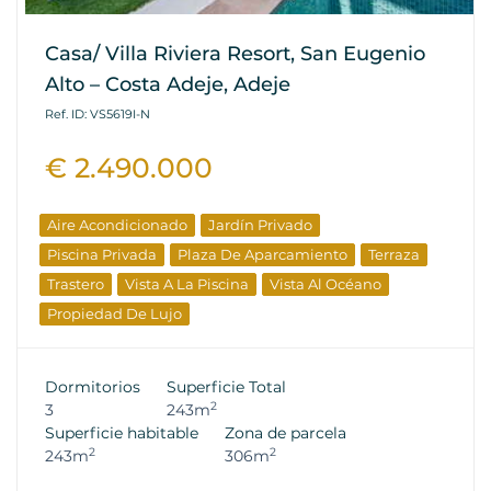
Casa/ Villa Riviera Resort, San Eugenio
Alto – Costa Adeje, Adeje
Ref. ID: VS5619I-N
€ 2.490.000
Aire Acondicionado
Jardín Privado
Piscina Privada
Plaza De Aparcamiento
Terraza
Trastero
Vista A La Piscina
Vista Al Océano
Propiedad De Lujo
Dormitorios
Superficie Total
2
3
243m
Superficie habitable
Zona de parcela
2
2
243m
306m