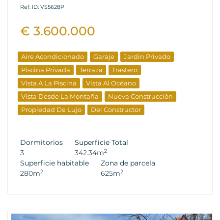
Ref. ID: VS5628P
€ 3.600.000
Aire Acondicionado
Garaje
Jardín Privado
Piscina Privada
Terraza
Trastero
Vista A La Piscina
Vista Al Océano
Vista Desde La Montaña
Nueva Construcción
Propiedad De Lujo
Del Constructor
Dormitorios
Superficie Total
2
3
342.34m
Superficie habitable
Zona de parcela
2
2
280m
625m