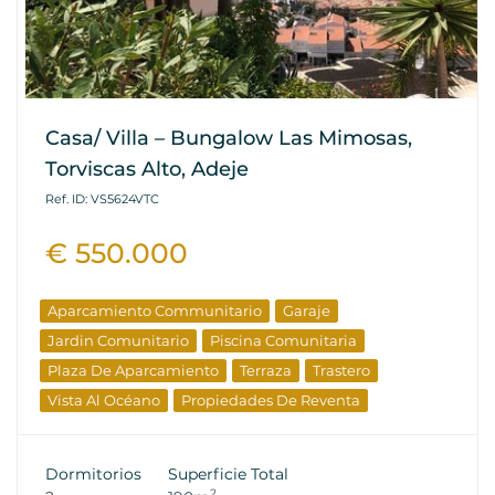
Casa/ Villa – Bungalow Las Mimosas,
Torviscas Alto, Adeje
Ref. ID: VS5624VTC
€ 550.000
Aparcamiento Communitario
Garaje
Jardin Comunitario
Piscina Comunitaria
Plaza De Aparcamiento
Terraza
Trastero
Vista Al Océano
Propiedades De Reventa
Dormitorios
Superficie Total
2