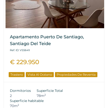
Apartamento Puerto De Santiago,
Santiago Del Teide
Ref. ID: VS5641I
€ 229.950
Trastero
Vista Al Océano
Propiedades De Reventa
Dormitorios
Superficie Total
2
2
78m
Superficie habitable
2
70m