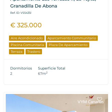
Granadilla De Abona
Ref. ID: VS5435I
€ 325.000
Aire Acondicionado
Aparcamiento Communitario
Piscina Comunitaria
Plaza De Aparcamiento
Terraza
Trastero
Dormitorios
Superficie Total
2
2
67m