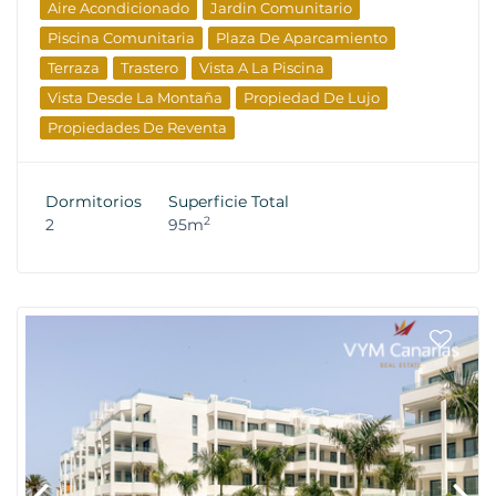
Aire Acondicionado
Jardin Comunitario
Piscina Comunitaria
Plaza De Aparcamiento
Terraza
Trastero
Vista A La Piscina
Vista Desde La Montaña
Propiedad De Lujo
Propiedades De Reventa
Dormitorios
Superficie Total
2
2
95m