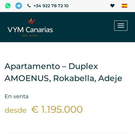
+34 922 78 72 10
Toggl
naviga
Apartamento – Duplex
AMOENUS, Rokabella, Adeje
En venta
€ 1.195.000
desde