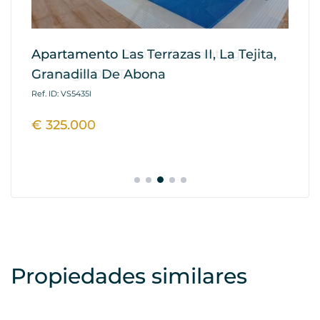
Apartamento Las Terrazas II, La Tejita,
Ap
Granadilla De Abona
Re
A
Ref. ID: VS5435I
Ref
€ 325.000
€
Propiedades similares