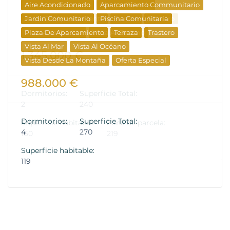
Aire Acondicionado
Aparcamiento Communitario
Jardin Comunitario
Piscina Comunitaria
Plaza De Aparcamiento
Terraza
Trastero
Vista Al Mar
Vista Al Océano
Vista Desde La Montaña
Oferta Especial
Propiedad De Lujo
Inversión
988.000 €
Propiedades De Reventa
Dormitorios:
Superficie Total:
4
270
Superficie habitable:
119