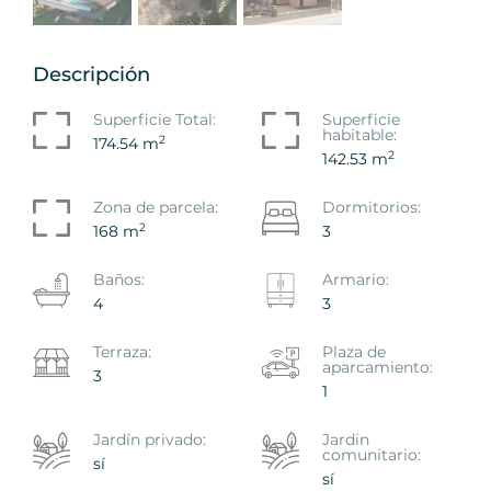
Descripción
Superficie Total:
Superficie
habitable:
2
174.54 m
2
142.53 m
Zona de parcela:
Dormitorios:
2
168 m
3
Baños:
Armario:
4
3
Terraza:
Plaza de
aparcamiento:
3
1
Jardín privado:
Jardin
comunitario:
sí
sí