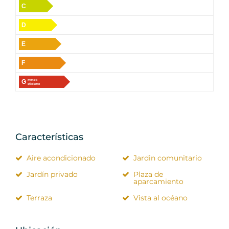
C
D
E
F
G
menos
eficiente
Características
Aire acondicionado
Jardin comunitario
Jardín privado
Plaza de
aparcamiento
Terraza
Vista al océano