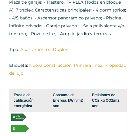
Plaza de garaje; - Trastero. TRIPLEX (Todos en bloque
A). 7 tríplex. Características principales: - 4 dormitorios;
- 4/5 baños; - Ascensor panorámico privado; - Piscina
infinita privada; - Garaje privado ; - Sala polivalente y/o
trastero; - Pozo de luz; - Amplio jardín y terrazas.
Tipo:
Apartamento - Duplex
Etiqueta:
Nueva construcción
,
Primera linea
,
Propiedad
de lujo
Escala de
Consume de
Emisiones de
calificación
Energía, kW h/m2
CO2 kg CO2/m2
energética
ano
ano
A
más
eficiente
B