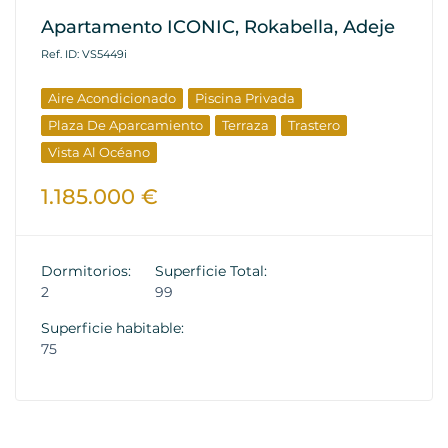
Apartamento ICONIC, Rokabella, Adeje
Ref. ID: VS5449i
Aire Acondicionado
Piscina Privada
Plaza De Aparcamiento
Terraza
Trastero
Vista Al Océano
1.185.000 €
Dormitorios:
Superficie Total:
2
99
Superficie habitable:
75