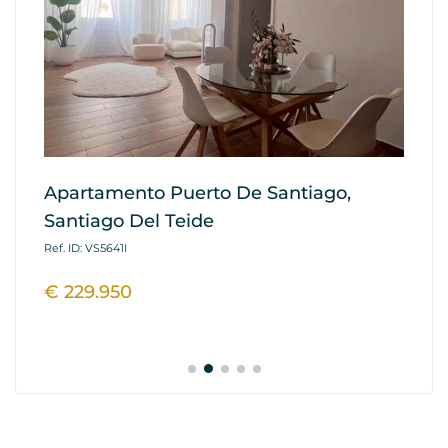
Apartamento Puerto De Santiago,
Ap
Santiago Del Teide
G
Ref. ID: VS5641I
Ref
€ 229.950
€