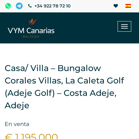
+34 922 78 72 10
Toggl
naviga
Casa/ Villa – Bungalow
Corales Villas, La Caleta Golf
(Adeje Golf) – Costa Adeje,
Adeje
En venta
€ 1.195.000