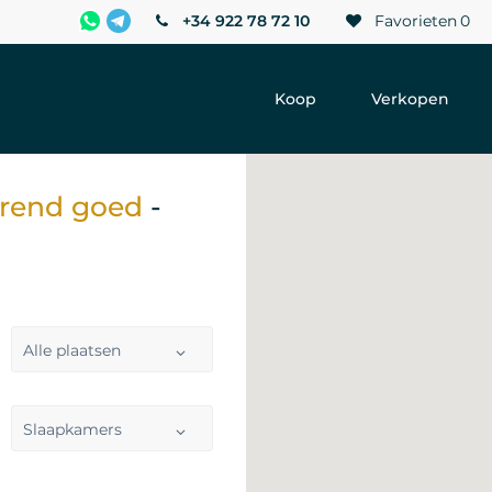
+34 922 78 72 10
Favorieten
0
Koop
Verkopen
erend goed
-
Alle plaatsen
Slaapkamers