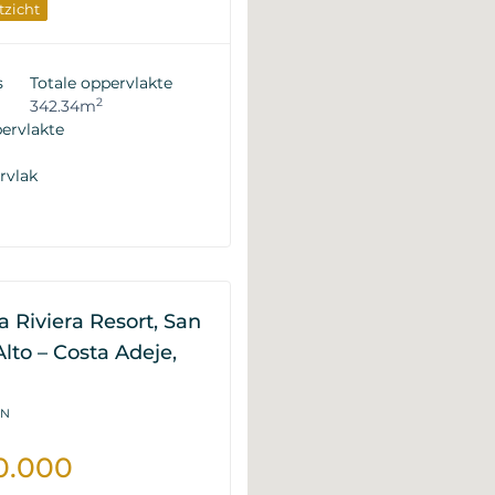
zicht
rend Goed
uw
Van De Ontwikkelaar
s
Totale oppervlakte
2
342.34m
ervlakte
rvlak
la Riviera Resort, San
lto – Costa Adeje,
-N
0.000