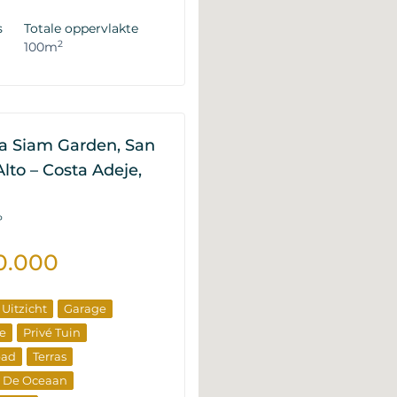
op Eigenschappen
s
Totale oppervlakte
2
100m
lla Siam Garden, San
lto – Costa Adeje,
P
0.000
 Uitzicht
Garage
e
Privé Tuin
bad
Terras
r De Oceaan