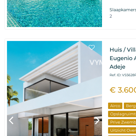
Wederverko
Slaapkamer
2
Huis / Vi
Eugenio A
Adeje
Ref. ID: VS5628
€ 3.60
Airco
Berg
Opslagruimt
Prive Zwem
Uitzicht Ove