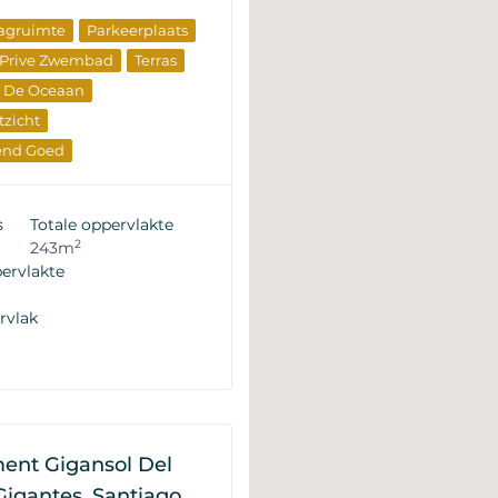
agruimte
Parkeerplaats
Prive Zwembad
Terras
r De Oceaan
zicht
rend Goed
s
Totale oppervlakte
2
243m
ervlakte
rvlak
ent Gigansol Del
Gigantes, Santiago