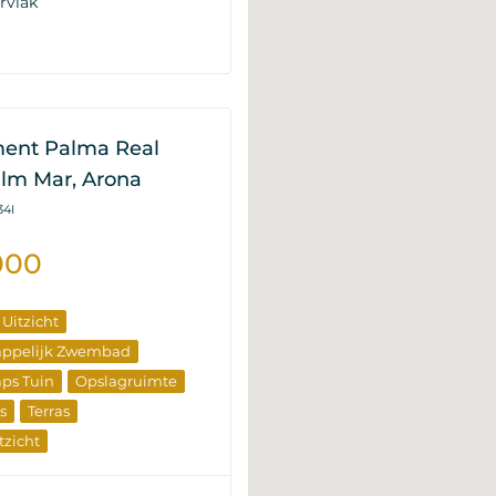
rvlak
ent Palma Real
alm Mar, Arona
34I
000
 Uitzicht
ppelijk Zwembad
ps Tuin
Opslagruimte
s
Terras
zicht
rend Goed