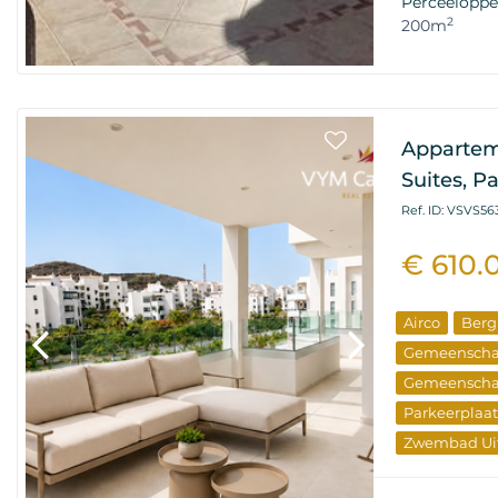
Perceeloppe
2
200m
Appartem
Suites, P
Ref. ID: VSVS56
€ 610.
Airco
Berg
Gemeenscha
Gemeenscha
Parkeerplaat
Zwembad Uit
Elite Onroe