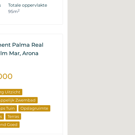
op Eigenschappen
s
Totale oppervlakte
2
95m
ent Palma Real
alm Mar, Arona
000
rg Uitzicht
ppelijk Zwembad
ps Tuin
Opslagruimte
s
Terras
rend Goed
uw