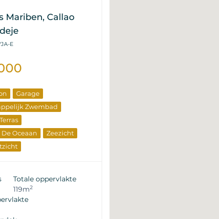
 Mariben, Callao
Adeje
VJA-E
.000
on
Garage
ppelijk Zwembad
Terras
r De Oceaan
Zeezicht
zicht
rend Goed
Exclusief
nbieding
Investeringen
s
Totale oppervlakte
op Eigenschappen
2
119m
ervlakte