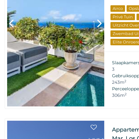
Airco
Opsl
Privé Tuin
Uitzicht Ove
Zwembad Uit
Elite Onroe
Slaapkamer
3
Gebruiksopp
2
243m
Perceeloppe
2
306m
Appartem
Mar, Los 