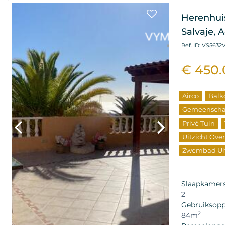
Herenhuis
Salvaje, 
Ref. ID: VS5632
€ 450
Airco
Balk
Gemeenscha
Privé Tuin
Uitzicht Ove
Zwembad Uit
Elite Onroe
Speciale Aa
Slaapkamer
Wederverko
2
Gebruiksopp
2
84m