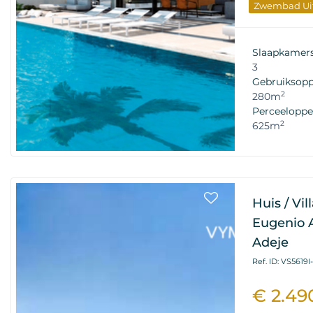
Zwembad Uit
Elite Onroe
Nieuw Gebo
Slaapkamer
3
Gebruiksopp
2
280m
Perceeloppe
2
625m
Huis / Vil
Eugenio A
Adeje
Ref. ID: VS5619I
€ 2.49