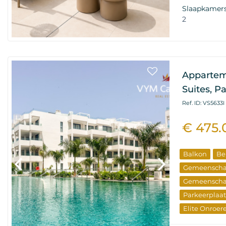
Wederverko
Slaapkamer
2
Appartem
Suites, P
Ref. ID: VS5633I
€ 475.
Balkon
Be
Gemeenscha
Gemeenscha
Parkeerplaat
Elite Onroe
Nieuw Gebo