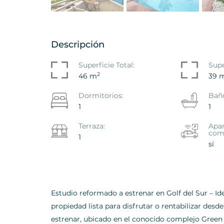
Descripción
ento El Camison, Playa
Apartamento Puerto
Superficie Total:
Supe
Americas - Arona, Arona
Santiago, Santiago D
2
46 m
39 
637VJR
Ref. ID: VS5641I
Dormitorios:
Bañ
1
1
000
€ 229.950
Terraza:
Apa
com
1
sí
Estudio reformado a estrenar en Golf del Sur – I
propiedad lista para disfrutar o rentabilizar des
estrenar, ubicado en el conocido complejo Green 