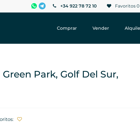
+34 922 78 72 10
Favoritos
0
Comprar
Vender
Alquile
Green Park, Golf Del Sur,
oritos: