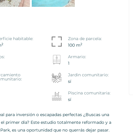
 De
rficie habitable:
Zona de parcela:
el Teide
2
2
m
100 m
os:
Armario:
1
rcamiento
Jardin comunitario:
munitario:
sí
Piscina comunitaria:
sí
deal para inversión o escapadas perfectas ¿Buscas una
de el primer día? Este estudio totalmente reformado y a
Park, es una oportunidad que no querrás dejar pasar.