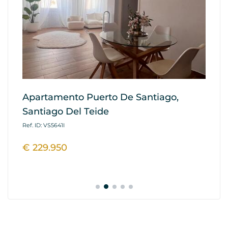
Apartamento Puerto De Santiago,
Ap
Santiago Del Teide
G
Ref. ID: VS5641I
Ref
€ 229.950
€