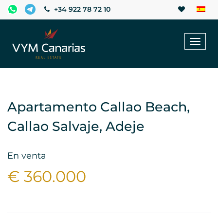
+34 922 78 72 10
Toggl
naviga
Apartamento Callao Beach,
Callao Salvaje, Adeje
En venta
€ 360.000