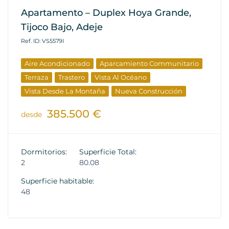
Apartamento – Duplex Hoya Grande,
Tijoco Bajo, Adeje
Ref. ID: VS5579I
Aire Acondicionado
Aparcamiento Communitario
Terraza
Trastero
Vista Al Océano
Vista Desde La Montaña
Nueva Construcción
385.500 €
desde
Dormitorios:
Superficie Total:
2
80.08
Superficie habitable:
48