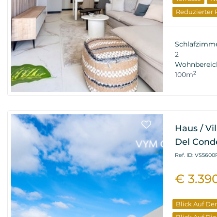
Reduzierter 
Schlafzimm
2
Wohnbereic
2
100m
Haus / Vi
Del Cond
Ref. ID: VS5600
€ 3.39
Blick Auf De