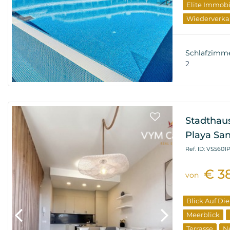
Elite Immobi
Wiederverka
Schlafzimm
2
Stadthaus
Playa San
Ref. ID: VS5601
€ 3
von
Blick Auf Di
Meerblick
Terrasse
N