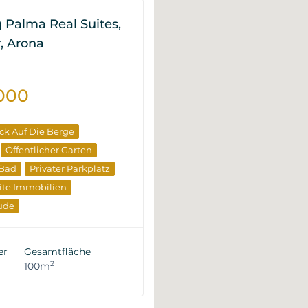
Palma Real Suites,
, Arona
000
ick Auf Die Berge
Öffentlicher Garten
 Bad
Privater Parkplatz
ite Immobilien
ude
ufseigenschaften
er
Gesamtfläche
2
100m