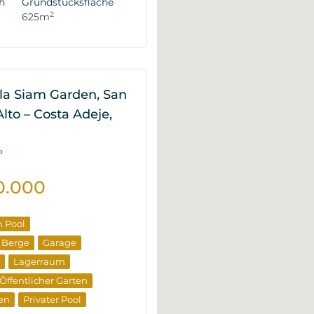
h
Grundstücksfläche
2
625m
lla Siam Garden, San
lto – Costa Adeje,
P
0.000
n Pool
e Berge
Garage
Lagerraum
Öffentlicher Garten
ten
Privater Pool