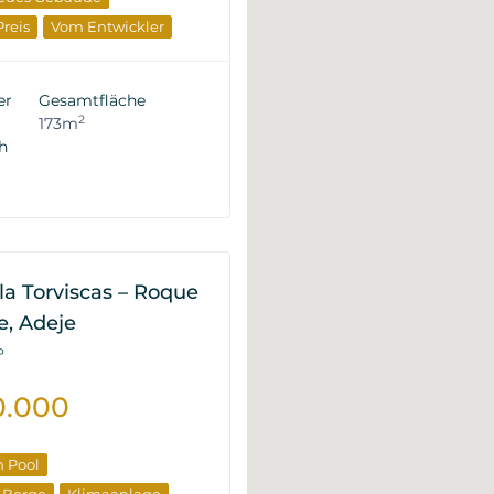
Preis
Vom Entwickler
er
Gesamtfläche
2
173m
h
lla Torviscas – Roque
e, Adeje
P
0.000
n Pool