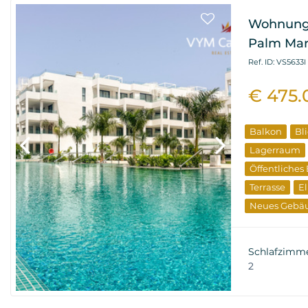
Wohnung 
Palm Mar
Ref. ID: VS5633I
€ 475.
Balkon
Bl
Lagerraum
Öffentliches
Terrasse
El
Neues Gebä
Wiederverka
Schlafzimm
2