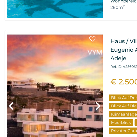
Wohnbereic
2
280m
Haus / Vi
Eugenio A
Adeje
Ref. ID: VS5606
€ 2.50
Blick Auf De
Blick Auf Di
Klimaanlage
Meerblick
Privater Gar