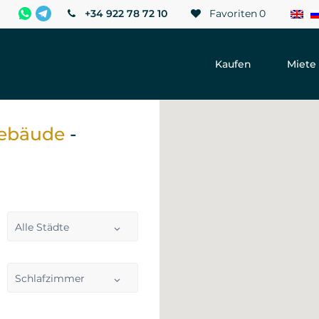
+34 922 78 72 10
Favoriten
0
Kaufen
Miete
Gebäude
-
Alle Städte
Schlafzimmer