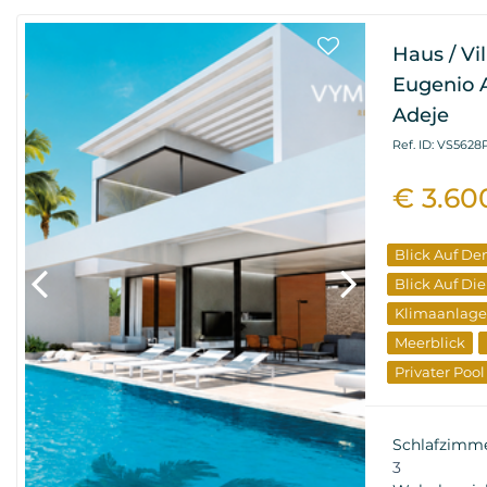
Haus / Vi
Eugenio A
Adeje
Ref. ID: VS5628
€ 3.60
Blick Auf De
Blick Auf Di
Klimaanlage
Meerblick
Privater Pool
Elite Immobi
Vom Entwick
Schlafzimm
3