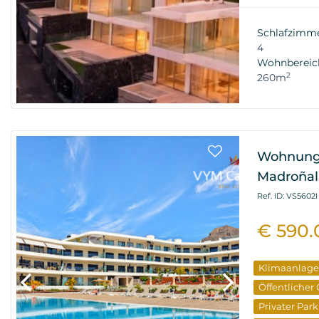
Terrasse
El
Neues Gebä
Schlafzimm
4
Wohnbereic
2
260m
Wohnung 
Madroñal
Ref. ID: VS5602I
€ 590.
Klimaanlage
Öffentlicher
Privater Park