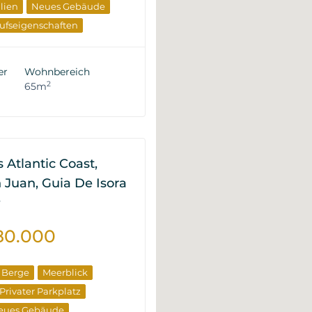
lien
Neues Gebäude
ufseigenschaften
er
Wohnbereich
2
65m
 Atlantic Coast,
 Juan, Guia De Isora
P
80.000
e Berge
Meerblick
Privater Parkplatz
eues Gebäude