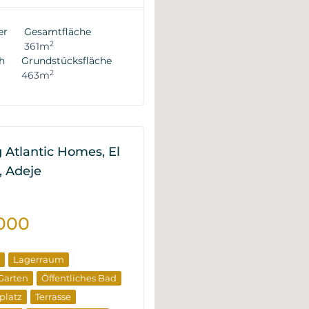
ite Immobilien
ude
Vom Entwickler
er
Gesamtfläche
2
361m
h
Grundstücksfläche
2
463m
Atlantic Homes, El
, Adeje
000
Lagerraum
 Garten
Öffentliches Bad
platz
Terrasse