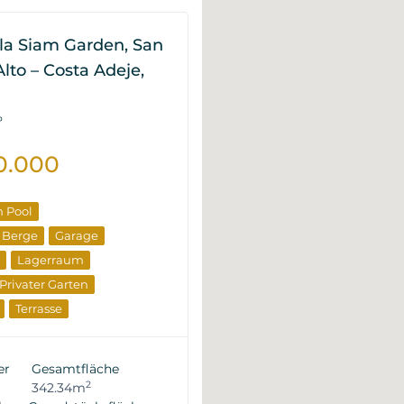
lla Siam Garden, San
lto – Costa Adeje,
P
0.000
n Pool
e Berge
Garage
Lagerraum
Privater Garten
Terrasse
lien
Neues Gebäude
ler
er
Gesamtfläche
2
342.34m