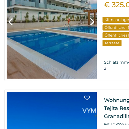
€ 325.
Klimaanlage
Öffentlicher
Öffentliches
Terrasse
Schlafzimm
2
Wohnung 
Tejita Res
Granadil
Ref. ID: VS5639