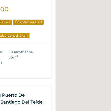
000
 Garten
Öffentliches Bad
ufseigenschaften
er
Gesamtfläche
2
56m
h
 Puerto De
 Santiago Del Teide