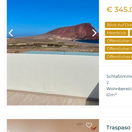
€ 345.
Blick Auf Di
Meerblick
Öffentlicher
Öffentlicher
Öffentliches
Terrasse
Ex
Investitione
Schlafzimm
Wiederverka
2
Wohnbereic
2
61m
Traspaso 