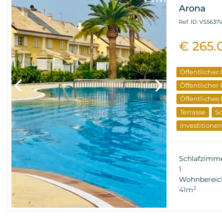
Arona
Ref. ID: VS5637
€ 265.
Öffentlicher
Öffentlicher
Öffentliches
Terrasse
S
Investitione
Wiederverka
Schlafzimm
1
Wohnbereic
2
41m