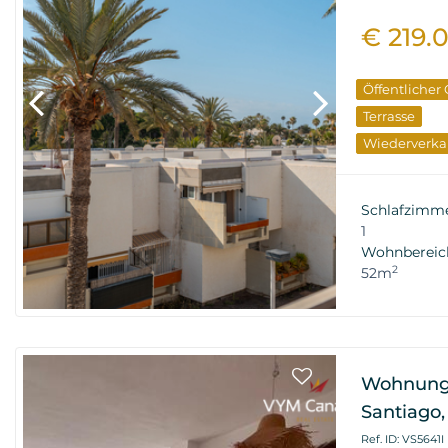
€ 219.
Öffentlicher
Terrasse
Wiederverka
Schlafzimm
1
Wohnbereic
2
52m
Wohnung
Santiago,
Ref. ID: VS5641I