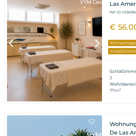
Las Ameri
Ref. ID: VS563
€ 56.0
Klimaanlage
Investitione
Schlafzimm
2
Wohnbereic
2
77m
Wohnung 
De Las Am