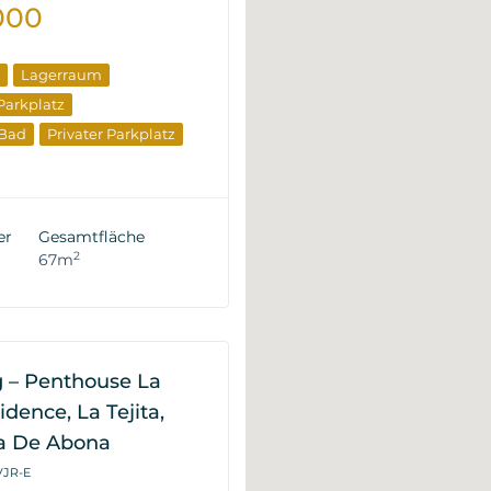
000
Lagerraum
 Parkplatz
 Bad
Privater Parkplatz
er
Gesamtfläche
2
67m
– Penthouse La
idence, La Tejita,
la De Abona
VJR-E