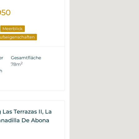
950
Meerblick
ufseigenschaften
er
Gesamtfläche
2
78m
h
as Terrazas II, La
ranadilla De Abona