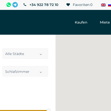
+34 922 78 72 10
Favoriten
0
Kaufen
Miete
Alle Städte
Schlafzimmer