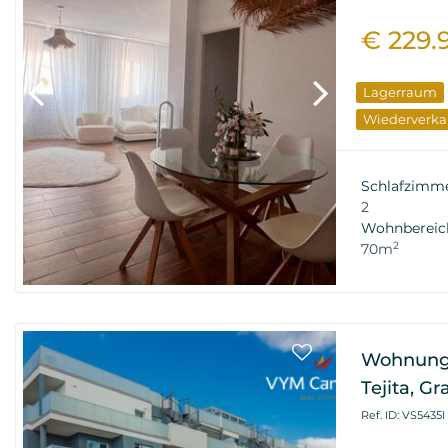
€ 229.
Lagerraum
Wiederverka
Schlafzimm
2
Wohnbereic
2
70m
Wohnung L
Tejita, G
Ref. ID: VS5435I