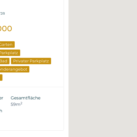
VJR
000
 Garten
 Parkplatz
 Bad
Privater Parkplatz
onderangebot
n
ufseigenschaften
er
Gesamtfläche
2
59m
h