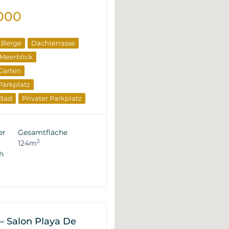
000
e Berge
Dachterrasse
Meerblick
 Garten
 Parkplatz
 Bad
Privater Parkplatz
klusiv
Sonderangebot
n
er
Gesamtfläche
ufseigenschaften
2
124m
h
– Salon Playa De