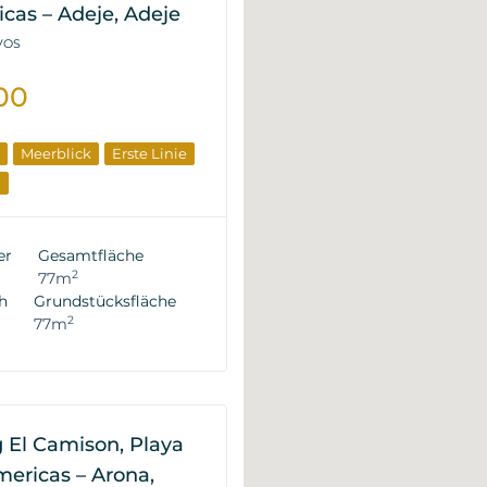
cas – Adeje, Adeje
8VOS
00
Meerblick
Erste Linie
n
er
Gesamtfläche
2
77m
h
Grundstücksfläche
2
77m
El Camison, Playa
ericas – Arona,