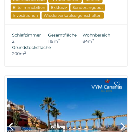
Elite Immobilien
Exklusiv
Sonderangebot
Investitionen
Wiederverkaufseigenschaften
Schlafzimmer
Gesamtfläche
Wohnbereich
2
2
2
119m
84m
Grundstücksfläche
2
200m