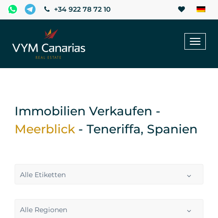
+34 922 78 72 10
Toggl
naviga
Immobilien Verkaufen -
Meerblick
- Teneriffa, Spanien
Alle Etiketten
Alle Regionen