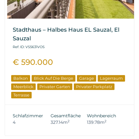
Stadthaus – Halbes Haus EL Sauzal, El
Sauzal
Ref. ID: VS5631VOS
€ 590.000
Balkon
Blick Auf Die Berge
Garage
Lagerraum
Meerblick
Privater Garten
Privater Parkplatz
Terrasse
Schlafzimmer
Gesamtfläche
Wohnbereich
2
2
4
327.14m
139.78m