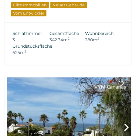
Elite Immobilien
Neues Gebäude
Vom Entwickler
Schlafzimmer
Gesamtfläche
Wohnbereich
2
2
3
342.34m
280m
Grundstücksfläche
2
625m