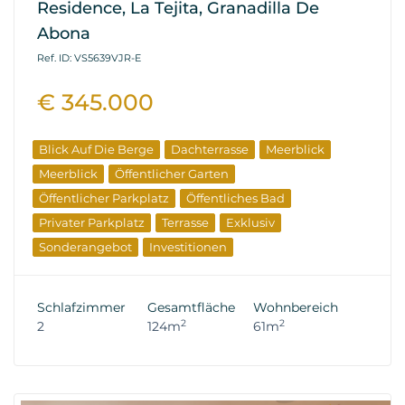
Residence, La Tejita, Granadilla De
Abona
Ref. ID: VS5639VJR-E
€ 345.000
Blick Auf Die Berge
Dachterrasse
Meerblick
Meerblick
Öffentlicher Garten
Öffentlicher Parkplatz
Öffentliches Bad
Privater Parkplatz
Terrasse
Exklusiv
Sonderangebot
Investitionen
Wiederverkaufseigenschaften
Schlafzimmer
Gesamtfläche
Wohnbereich
2
2
2
124m
61m