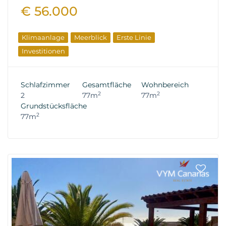
€ 56.000
Klimaanlage
Meerblick
Erste Linie
Investitionen
Schlafzimmer
Gesamtfläche
Wohnbereich
2
2
2
77m
77m
Grundstücksfläche
2
77m