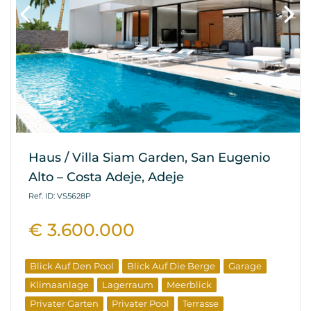
Haus / Villa Siam Garden, San Eugenio
Alto – Costa Adeje, Adeje
Ref. ID: VS5628P
€ 3.600.000
Blick Auf Den Pool
Blick Auf Die Berge
Garage
Klimaanlage
Lagerraum
Meerblick
Privater Garten
Privater Pool
Terrasse