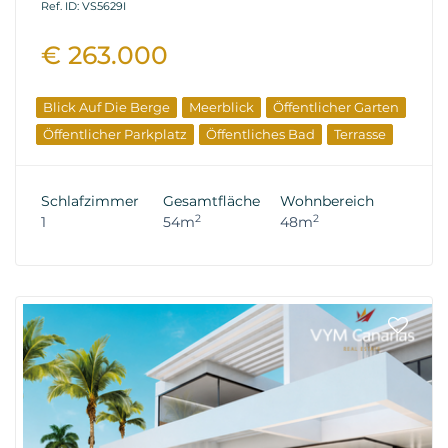
Ref. ID: VS5629I
€ 263.000
Blick Auf Die Berge
Meerblick
Öffentlicher Garten
Öffentlicher Parkplatz
Öffentliches Bad
Terrasse
Schlafzimmer
Gesamtfläche
Wohnbereich
2
2
1
54m
48m