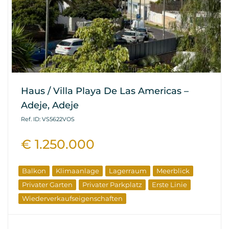
Haus / Villa Playa De Las Americas –
Adeje, Adeje
Ref. ID: VS5622VOS
€ 1.250.000
Balkon
Klimaanlage
Lagerraum
Meerblick
Privater Garten
Privater Parkplatz
Erste Linie
Wiederverkaufseigenschaften