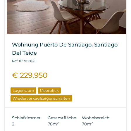
Wohnung Puerto De Santiago, Santiago
Del Teide
Ref. ID: VS5641I
€ 229.950
Lagerraum
Meerblick
Wiederverkaufseigenschaften
Schlafzimmer
Gesamtfläche
Wohnbereich
2
2
2
78m
70m