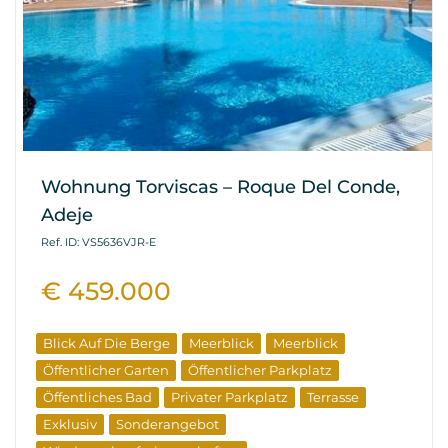
Wohnung Torviscas – Roque Del Conde,
Adeje
Ref. ID: VS5636VJR-E
€ 459.000
Blick Auf Die Berge
Meerblick
Meerblick
Öffentlicher Garten
Öffentlicher Parkplatz
Öffentliches Bad
Privater Parkplatz
Terrasse
Exklusiv
Sonderangebot