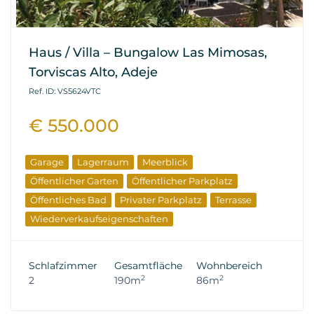
Haus / Villa – Bungalow Las Mimosas,
Torviscas Alto, Adeje
Ref. ID: VS5624VTC
€ 550.000
Garage
Lagerraum
Meerblick
Öffentlicher Garten
Öffentlicher Parkplatz
Öffentliches Bad
Privater Parkplatz
Terrasse
Wiederverkaufseigenschaften
Schlafzimmer
Gesamtfläche
Wohnbereich
2
2
2
190m
86m