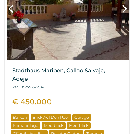
Stadthaus Mariben, Callao Salvaje,
Adeje
Ref. ID: VS5632VJA-E
€ 450.000
Balkon
Blick Auf Den Pool
Garage
Klimaanlage
Meerblick
Meerblick
Öffentliches Bad
Privater Garten
Terrasse