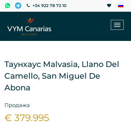
+34 922 78 72 10
Toggl
naviga
Таунхаус Malvasia, Llano Del
Camello, San Miguel De
Abona
Продажа
€ 379.995