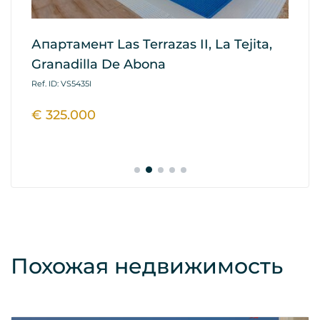
Апартамент Las Terrazas II, La Tejita,
А
Granadilla De Abona
Re
A
Ref. ID: VS5435I
Ref
€ 325.000
€
Похожая недвижимость