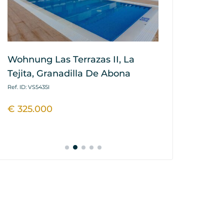
Wohnung Las Terrazas II, La
Wohnung - 
Tejita, Granadilla De Abona
Residence, L
De Abona
Ref. ID: VS5435I
Ref. ID: VS5639VJR
€ 325.000
€ 345.000