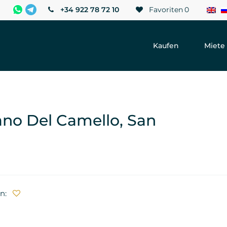
+34 922 78 72 10
Favoriten
0
Kaufen
Miete
ano Del Camello, San
en: