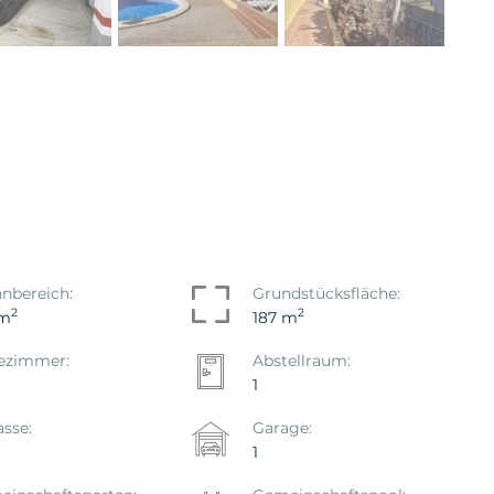
nbereich:
Grundstücksfläche:
2
2
 m
187 m
ezimmer:
Abstellraum:
1
asse:
Garage:
1