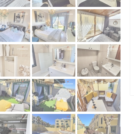
, Playa De
Wohnung Puerto De Santiago,
, Arona
Santiago Del Teide
Ref. ID: VS5641I
€ 229.950