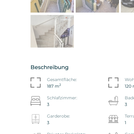
Beschreibung
Gesamtfläche:
Woh
2
187 m
120
Schlafzimmer:
Bad
3
3
Garderobe:
Terr
3
1