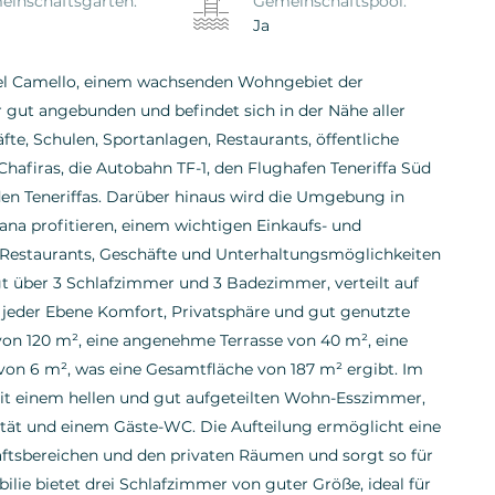
inschaftsgarten:
Gemeinschaftspool:
Ja
del Camello, einem wachsenden Wohngebiet der
 gut angebunden und befindet sich in der Nähe aller
te, Schulen, Sportanlagen, Restaurants, öffentliche
hafiras, die Autobahn TF-1, den Flughafen Teneriffa Süd
den Teneriffas. Darüber hinaus wird die Umgebung in
a profitieren, einem wichtigen Einkaufs- und
, Restaurants, Geschäfte und Unterhaltungsmöglichkeiten
gt über 3 Schlafzimmer und 3 Badezimmer, verteilt auf
uf jeder Ebene Komfort, Privatsphäre und gut genutzte
von 120 m², eine angenehme Terrasse von 40 m², eine
von 6 m², was eine Gesamtfläche von 187 m² ergibt. Im
it einem hellen und gut aufgeteilten Wohn-Esszimmer,
tät und einem Gäste-WC. Die Aufteilung ermöglicht eine
tsbereichen und den privaten Räumen und sorgt so für
lie bietet drei Schlafzimmer von guter Größe, ideal für