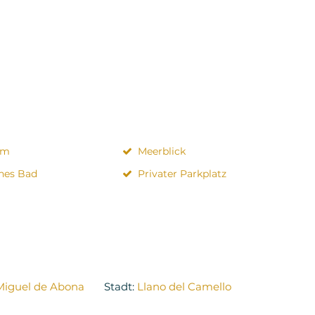
um
Meerblick
ches Bad
Privater Parkplatz
Miguel de Abona
Stadt:
Llano del Camello