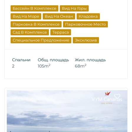
Бассейн В Комплексе
Вид На Горы
Вид На Море
Вид На Океан
Кладовка
Парковка В Комплексе
Парковочное Место
Сад В Комплексе
Терраса
Специальное Предложение
Эксклюзив
Элитная Недвижимость
Спальни
Общ. площадь
Жил. площадь
2
2
2
105m
68m