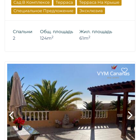
Сад В Комплексе
Терраса
Терраса На Крыше
Специальное Предложение
Эксклюзив
Вторичная Недвижимость
Инвестиции
Спальни
Общ. площадь
Жил. площадь
2
2
2
124m
61m