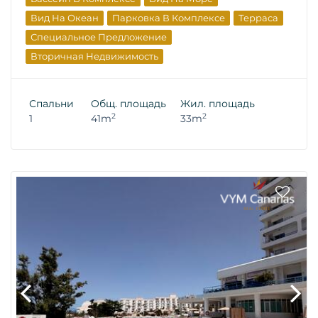
Вид На Океан
Парковка В Комплексе
Терраса
Специальное Предложение
Вторичная Недвижимость
Спальни
Общ. площадь
Жил. площадь
2
2
1
41m
33m