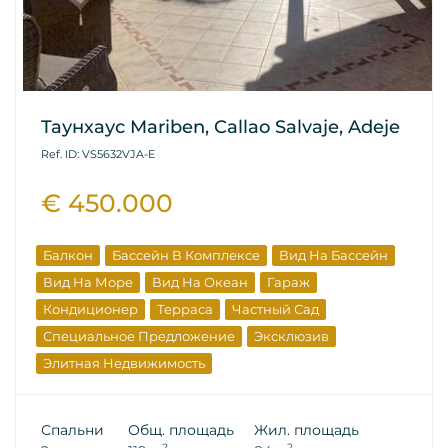
Таунхаус Mariben, Callao Salvaje, Adeje
Ref. ID: VS5632VJA-E
€ 450.000
Балкон
Бассейн В Комплексе
Вид На Бассейн
Вид На Море
Вид На Океан
Гараж
Кондиционер
Терраса
Частный Сад
Специальное Предложение
Эксклюзив
Элитная Недвижимость
Вторичная Недвижимость
Инвестиции
Спальни
Общ. площадь
Жил. площадь
2
2