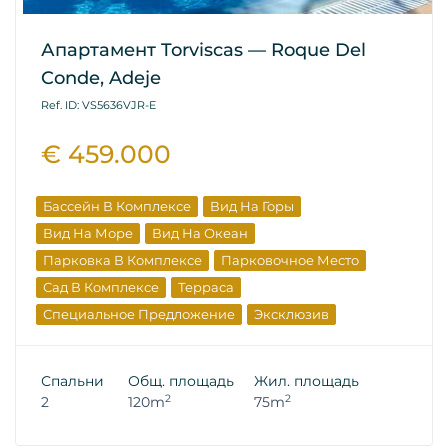
Апартамент Torviscas — Roque Del
Conde, Adeje
Ref. ID: VS5636VJR-E
€ 459.000
Бассейн В Комплексе
Вид На Горы
Вид На Море
Вид На Океан
Парковка В Комплексе
Парковочное Место
Сад В Комплексе
Терраса
Специальное Предложение
Эксклюзив
Вторичная Недвижимость
Спальни
Общ. площадь
Жил. площадь
2
2
2
120m
75m