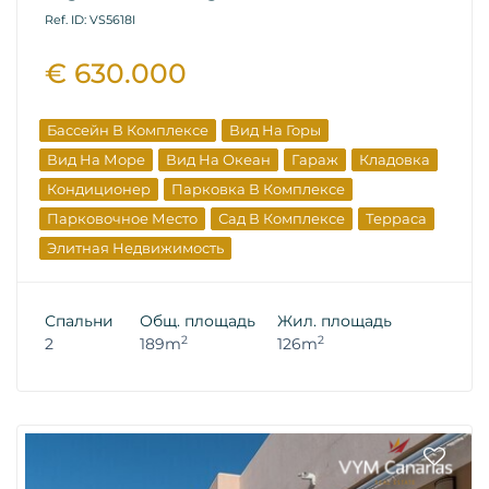
Ref. ID: VS5618I
€ 630.000
Бассейн В Комплексе
Вид На Горы
Вид На Море
Вид На Океан
Гараж
Кладовка
Кондиционер
Парковка В Комплексе
Парковочное Место
Сад В Комплексе
Терраса
Элитная Недвижимость
Вторичная Недвижимость
Спальни
Общ. площадь
Жил. площадь
2
2
2
189m
126m