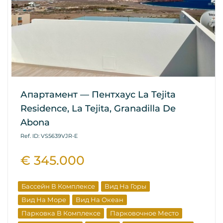
Апартамент — Пентхаус La Tejita
Residence, La Tejita, Granadilla De
Abona
Ref. ID: VS5639VJR-E
€ 345.000
Бассейн В Комплексе
Вид На Горы
Вид На Море
Вид На Океан
Парковка В Комплексе
Парковочное Место