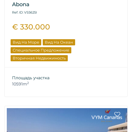
Abona
Ref. ID: VS5625I
€ 330.000
Вид На Море
Вид На Океан
Специальное Предложение
Вторичная Недвижимость
Площадь участка
2
10591m