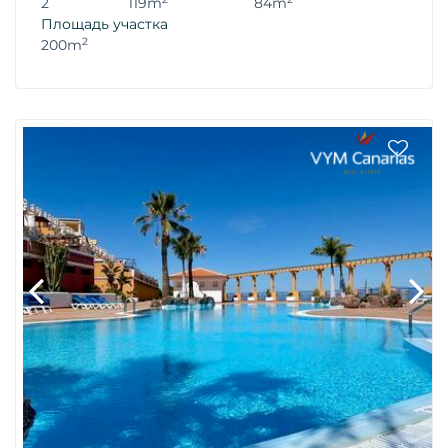
2
119m
84m
Площадь участка
2
200m