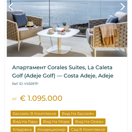
Апартамент Corales Suites, La Caleta
Golf (Adeje Golf) — Costa Adeje, Adeje
Ref. ID: VS5597P
€ 1.095.000
от
Бассейн В Комплексе
Вид На Бассейн
Вид На Горы
Вид На Море
Вид На Океан
Кладовка
Кондиционер
Сад В Комплексе