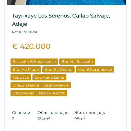
Таунхаус Los Serenos, Callao Salvaje,
Adeje
Ref. ID: VS5620I
€ 420.000
Бассейн В Комплексе
Вид На Бассейн
Вид На Море
Вид На Океан
Сад В Комплексе
Терраса
Снижена Цена
Специальное Предложение
Вторичная Недвижимость
Спальни
Общ. площадь
Жил. площадь
2
2
2
124m
95m