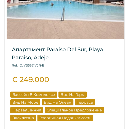
Апартамент Paraiso Del Sur, Playa
Paraiso, Adeje
Ref. ID: VS5621VJR-E
€ 249.000
Бассейн В Комплексе
Вид На Горы
Вид На Море
Вид На Океан
Терраса
Первая Линия
Специальное Предложение
Эксклюзив
Вторичная Недвижимость