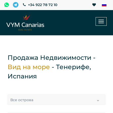
+34 922 78 72 10
Toggl
naviga
Продажа Недвижимости -
Вид на море
- Тенерифе,
Испания
Все острова