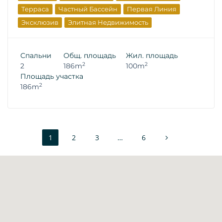
Терраса
Частный Бассейн
Первая Линия
Эксклюзив
Элитная Недвижимость
Вторичная Недвижимость
Спальни
Общ. площадь
Жил. площадь
2
2
2
186m
100m
Площадь участка
2
186m
1
2
3
…
6