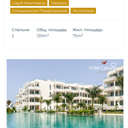
Сад В Комплексе
Терраса
Специальное Предложение
Эксклюзив
Вторичная Недвижимость
Спальни
Общ. площадь
Жил. площадь
2
2
2
120m
75m