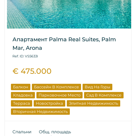
Апартамент Palma Real Suites, Palm
Mar, Arona
Ref. ID: VS5633I
€ 475.000
Балкон
Бассейн В Комплексе
Вид На Горы
Кладовка
Парковочное Место
Сад В Комплексе
Терраса
Новостройка
Элитная Недвижимость
Вторичная Недвижимость
Спальни
Общ. площадь