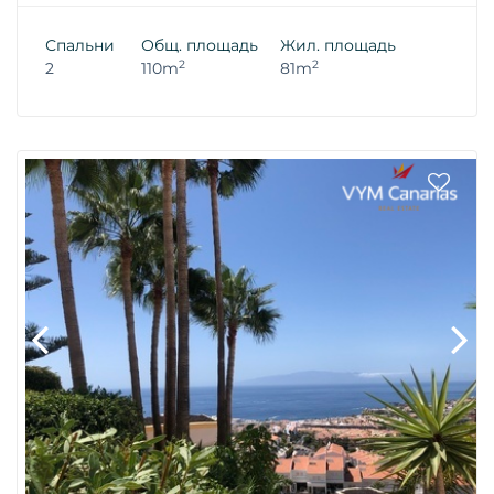
Спальни
Общ. площадь
Жил. площадь
2
2
2
110m
81m