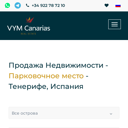
+34 922 78 72 10
Toggl
naviga
Продажа Недвижимости -
Парковочное место
-
Тенерифе, Испания
Все острова