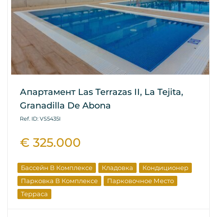
Апартамент Las Terrazas II, La Tejita,
Granadilla De Abona
Ref. ID: VS5435I
€ 325.000
Бассейн В Комплексе
Кладовка
Кондиционер
Парковка В Комплексе
Парковочное Место
Терраса