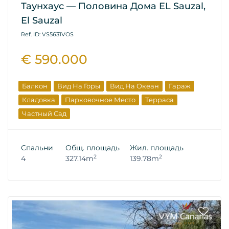
Таунхаус — Половина Дома EL Sauzal,
El Sauzal
Ref. ID: VS5631VOS
€ 590.000
Балкон
Вид На Горы
Вид На Океан
Гараж
Кладовка
Парковочное Место
Терраса
Частный Сад
Спальни
Общ. площадь
Жил. площадь
2
2
4
327.14m
139.78m