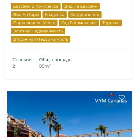
Бассейн В Комплексе
Вид На Бассейн
Вид На Горы
Кладовка
Кондиционер
Парковочное Место
Сад В Комплексе
Терраса
Элитная Недвижимость
Вторичная Недвижимость
Спальни
Общ. площадь
2
2
95m