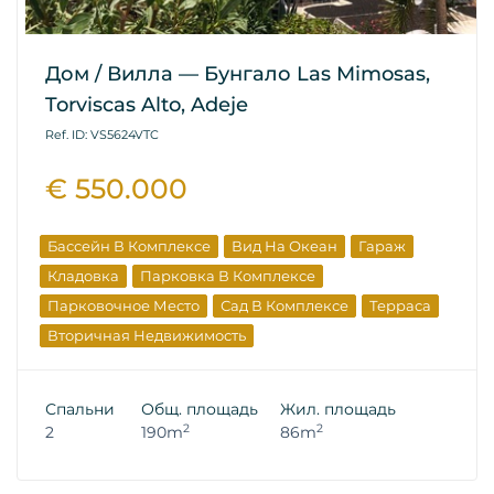
Дом / Вилла — Бунгало Las Mimosas,
Torviscas Alto, Adeje
Ref. ID: VS5624VTC
€ 550.000
Бассейн В Комплексе
Вид На Океан
Гараж
Кладовка
Парковка В Комплексе
Парковочное Место
Сад В Комплексе
Терраса
Вторичная Недвижимость
Спальни
Общ. площадь
Жил. площадь
2
2
2
190m
86m