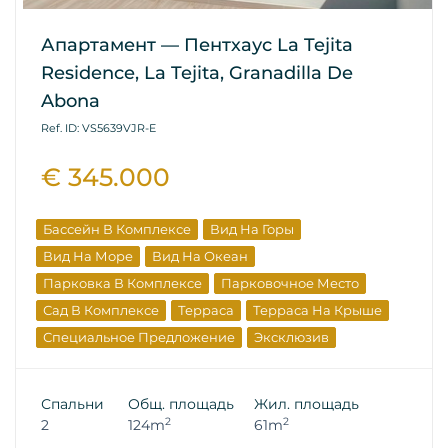
Апартамент — Пентхаус La Tejita
Residence, La Tejita, Granadilla De
Abona
Ref. ID: VS5639VJR-E
€ 345.000
Бассейн В Комплексе
Вид На Горы
Вид На Море
Вид На Океан
Парковка В Комплексе
Парковочное Место
Сад В Комплексе
Терраса
Терраса На Крыше
Специальное Предложение
Эксклюзив
Вторичная Недвижимость
Инвестиции
Спальни
Общ. площадь
Жил. площадь
2
2
2
124m
61m