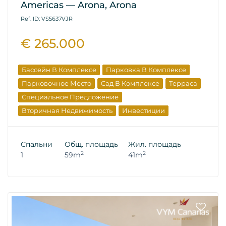
Americas — Arona, Arona
Ref. ID: VS5637VJR
€ 265.000
Бассейн В Комплексе
Парковка В Комплексе
Парковочное Место
Сад В Комплексе
Терраса
Специальное Предложение
Вторичная Недвижимость
Инвестиции
Спальни
Общ. площадь
Жил. площадь
2
2
1
59m
41m