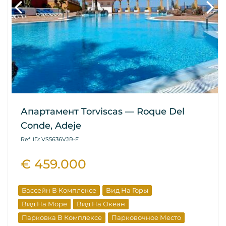
Апартамент Torviscas — Roque Del
Conde, Adeje
Ref. ID: VS5636VJR-E
€ 459.000
Бассейн В Комплексе
Вид На Горы
Вид На Море
Вид На Океан
Парковка В Комплексе
Парковочное Место