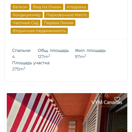
Балкон
Вид На Океан
Кладовка
Кондиционер
Парковочное Место
Частный Сад
Первая Линия
Вторичная Недвижимость
Спальни
Общ. площадь
Жил. площадь
2
2
4
127m
97m
Площадь участка
2
275m