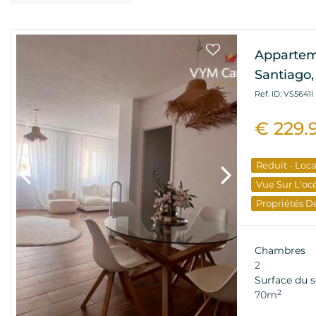
Appartem
Santiago,
Ref. ID: VS5641I
€ 229.
Reduit - Loc
Vue Sur L'oc
Propriétés D
Chambres
2
Surface du s
2
70m