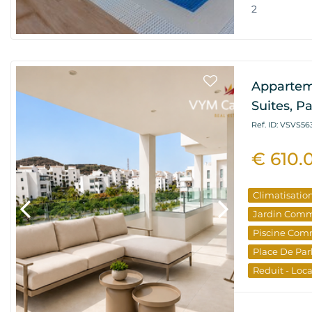
2
Appartem
Suites, P
Ref. ID: VSVS56
€ 610.
Climatisatio
Jardin Com
Piscine Com
Place De Par
Reduit - Loc
Terrasse
Vu
Vue Sur La 