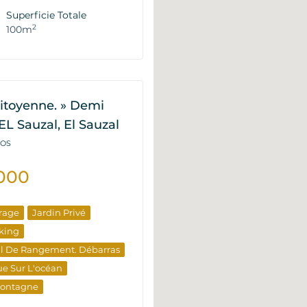
timent
Superficie Totale
e Revente
2
100m
itoyenne. » Demi
EL Sauzal, El Sauzal
VOS
000
rage
Jardin Privé
king
al De Rangement. Débarras
e Sur L'océan
Montagne