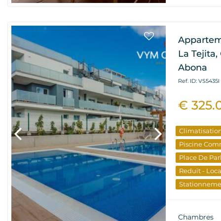
Apparteme
La Tejita
Abona
Ref. ID: VS5435I
€ 325.
Climatisatio
Piscine Com
Place De Par
Reduit - Loc
Stationnem
Terrasse
Chambres