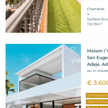
Chambres
4
Surface du s
2
139.78m
Maison / 
San Eugen
Adeje, Ad
Ref. ID: VS5628
€ 3.60
Climatisatio
Piscine Privé