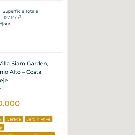
Superficie Totale
2
327.14m
éjour
Villa Siam Garden,
io Alto – Costa
eje
P
0.000
n
Garage
Jardin Privé
e