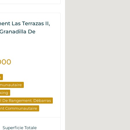
nt Las Terrazas II,
, Granadilla De
000
n
munautaire
king
al De Rangement. Débarras
ent Communautaire
Superficie Totale