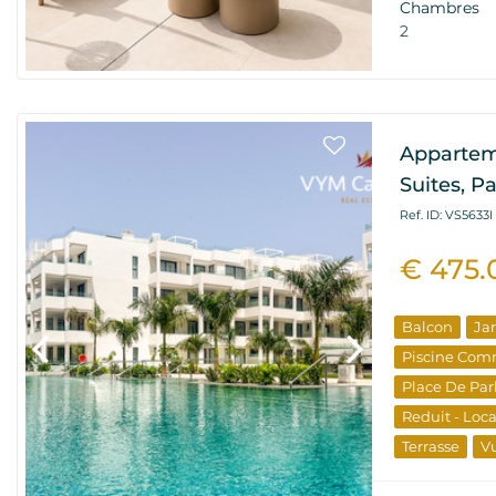
Chambres
L'immobilier
2
Propriétés D
Appartem
Suites, P
Ref. ID: VS5633I
€ 475.
Balcon
Ja
Piscine Com
Place De Par
Reduit - Loc
Terrasse
V
L'immobilier