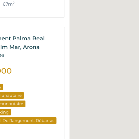
2
67m
ent Palma Real
alm Mar, Arona
34I
000
n
munautaire
munautaire
king
al De Rangement. Débarras
e De La Piscine
Montagne