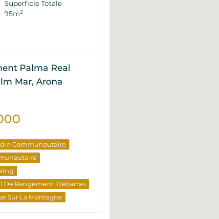
Superficie Totale
 D'élite
2
95m
e Revente
ent Palma Real
alm Mar, Arona
000
rdin Communautaire
munautaire
king
al De Rangement. Débarras
ue Sur La Montagne
 D'élite