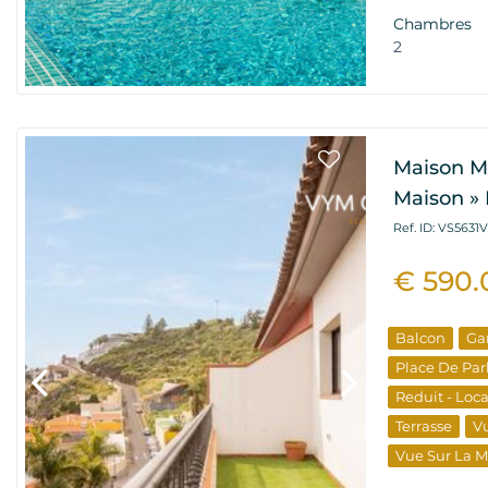
Nouveau Bâ
Chambres
Propriétés D
2
Maison M
Maison » 
Ref. ID: VS5631
€ 590.
Balcon
Ga
Place De Par
Reduit - Loc
Terrasse
Vu
Vue Sur La 