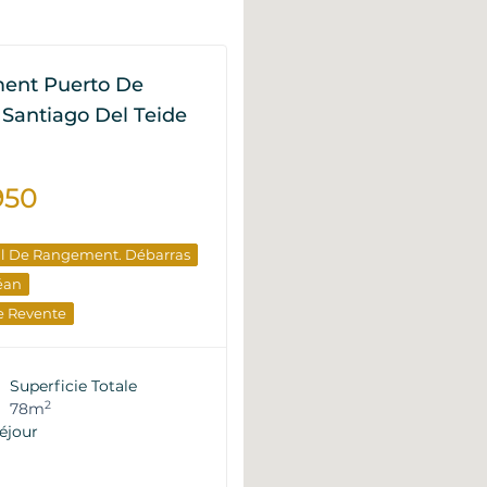
ent Puerto De
 Santiago Del Teide
950
al De Rangement. Débarras
éan
e Revente
Superficie Totale
2
78m
éjour