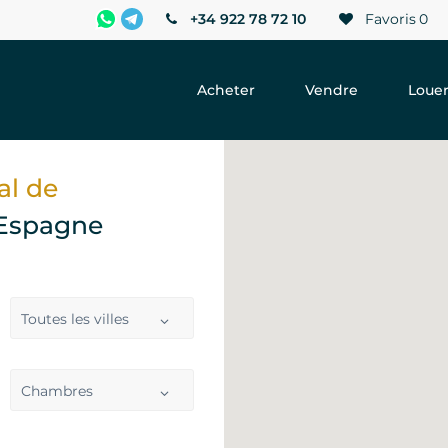
+34 922 78 72 10
Favoris
0
Acheter
Vendre
Loue
al de
, Espagne
Toutes les villes
Chambres