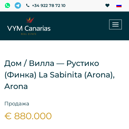
+34 922 78 72 10
Toggl
naviga
Дом / Вилла — Рустико
(финка) La Sabinita (Arona),
Arona
Продажа
€ 880.000