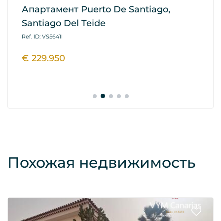
Апартамент Puerto De Santiago,
Ап
Santiago Del Teide
G
Ref. ID: VS5641I
Ref
€ 229.950
€
Похожая недвижимость