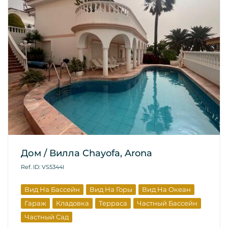
Дом / Вилла Chayofa, Arona
Ref. ID: VS5344I
Вид На Бассейн
Вид На Горы
Вид На Океан
Гараж
Кладовка
Терраса
Частный Бассейн
Частный Сад