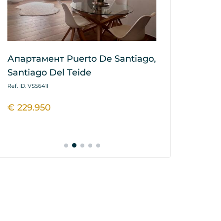
Апартамент Puerto De Santiago,
Апартамент 
Santiago Del Teide
Tejita, Gra
Ref. ID: VS5641I
Ref. ID: VS5435I
€ 229.950
€ 325.000