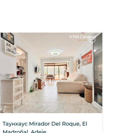
Таунхаус Mirador Del Roque, El
Таунх
Madroñal, Adeje
Madro