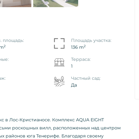
aya De Las
Апартамент Primavera, Costa
. площадь:
Площадь участка:
eje
Del Silencio, Arona
2
2
 m
136 m
Ref. ID: VS5642I
ные:
Терраса:
1
€ 219.000
аж:
Частный сад:
Да
кс в Лос-Кристианосе. Комплекс AQUA EIGHT
осьми роскошных вилл, расположенных над центром
ых районов юга Тенерифе. Благодаря своему