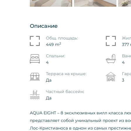
Описание
ент - Пентхаус La Tejita
Траспасо - Салон Pl
Общ. площадь:
Жил
ce, La Tejita, Granadilla
Americas - Adeje, Ad
2
449 m
377
na
Ref. ID: VS5638VOS
Спальни:
Ван
639VJR-E
4
4
€ 56.000
000
Терраса на крыше:
Гар
Да
3
Частный бассейн:
Да
AQUA EIGHT – 8 эксклюзивных вилл класса лю
представляет собой уникальный проект из в
Лос-Кристианоса в одном из самых престижн