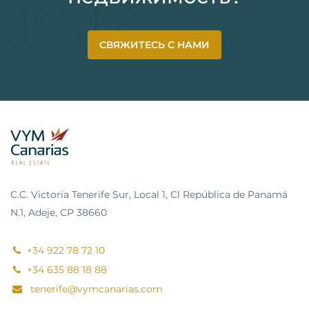
СВЯЖИТЕСЬ С НАМИ
C.C. Victoria Tenerife Sur, Local 1, Cl República de Panamá
N.1, Adeje, CP 38660
+34 922 78 72 10
+34 635 88 18 88
tenerife@vymcanarias.com