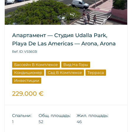
Апартамент — Студия Udalla Park,
Playa De Las Americas — Arona, Arona
Ref. ID: VS5603I
Бассейн В Комплексе
Вид На Горы
Кондиционер
Сад В Комплексе
Терраса
Инвестиции
229.000 €
Спальни:
Общ. площадь:
Жил. площадь:
1
52
46