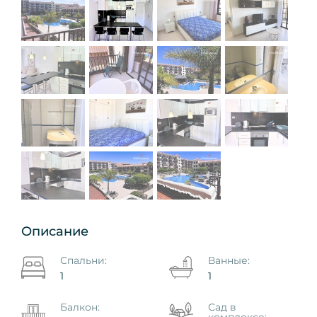
Описание
Спальни:
Ванные:
1
1
Балкон:
Сад в
комплексе: