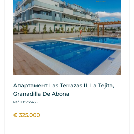
Апартамент Las Terrazas II, La Tejita,
А
Granadilla De Abona
Re
A
Ref. ID: VS5435I
Ref
€ 325.000
€