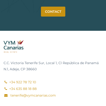
CONTACT
C.C. Victoria Tenerife Sur, Local 1, Cl República de Panamá
N.1, Adeje, CP 38660
+34 922 78 72 10
+34 635 88 18 88
tenerife@vymcanarias.com