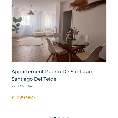
Appartement Puerto De Santiago,
Ap
Santiago Del Teide
G
Ref. ID: VS5641I
Ref
€ 229.950
€