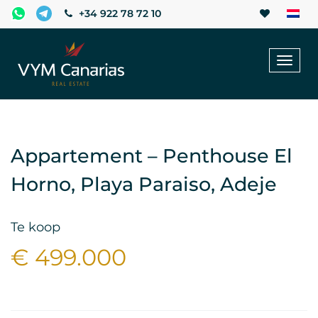
+34 922 78 72 10
Toggl
naviga
Appartement – Penthouse El
Horno, Playa Paraiso, Adeje
Te koop
€ 499.000