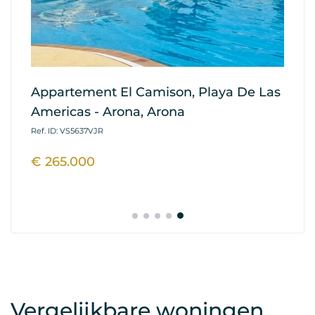
cas
Appartement El Camison, Playa De Las
A
Americas - Arona, Arona
Sa
Ref. ID: VS5637VJR
Ref
€ 265.000
€
Vergelijkbare woningen