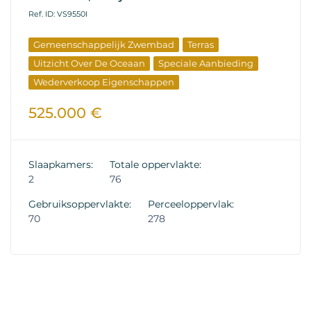
Ref. ID: VS9550I
Gemeenschappelijk Zwembad
Terras
Uitzicht Over De Oceaan
Speciale Aanbieding
Wederverkoop Eigenschappen
525.000 €
Slaapkamers:
Totale oppervlakte:
2
76
Gebruiksoppervlakte:
Perceeloppervlak:
70
278