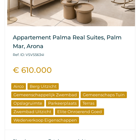
Appartement Palma Real Suites, Palm
Mar, Arona
Ref. ID: VSVS5634I
€ 610.000
Airco
Berg Uitzicht
Gemeenschappelijk Zwembad
Gemeenschaps Tuin
Opslagruimte
Parkeerplaats
Terras
Zwembad Uitzicht
Elite Onroerend Goed
Wederverkoop Eigenschappen