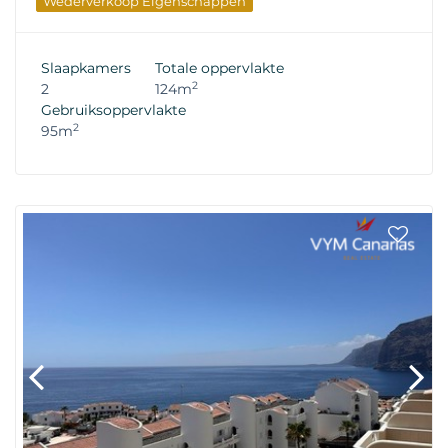
Wederverkoop Eigenschappen
Slaapkamers
Totale oppervlakte
2
2
124m
Gebruiksoppervlakte
2
95m