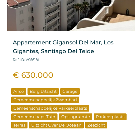
Appartement Gigansol Del Mar, Los
Gigantes, Santiago Del Teide
Ref. ID: VS5618I
€ 630.000
Airco
Berg Uitzicht
Garage
Gemeenschappelijk Zwembad
Gemeenschappelijke Parkeerplaats
Gemeenschaps Tuin
Opslagruimte
Parkeerplaats
Terras
Uitzicht Over De Oceaan
Zeezicht
Elite Onroerend Goed