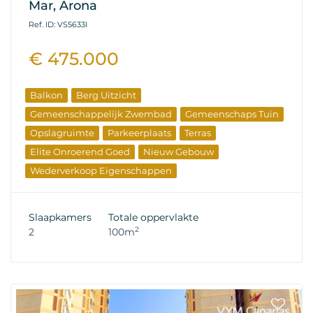
Mar, Arona
Ref. ID: VS5633I
€ 475.000
Balkon
Berg Uitzicht
Gemeenschappelijk Zwembad
Gemeenschaps Tuin
Opslagruimte
Parkeerplaats
Terras
Elite Onroerend Goed
Nieuw Gebouw
Wederverkoop Eigenschappen
Slaapkamers
Totale oppervlakte
2
2
100m