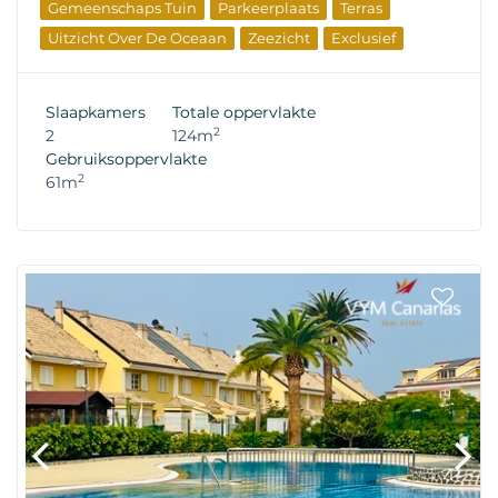
Gemeenschaps Tuin
Parkeerplaats
Terras
Uitzicht Over De Oceaan
Zeezicht
Exclusief
Speciale Aanbieding
Investeringen
Wederverkoop Eigenschappen
Slaapkamers
Totale oppervlakte
2
2
124m
Gebruiksoppervlakte
2
61m