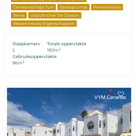
Gemeenschaps Tuin
Opslagruimte
Parkeerplaats
Terras
Uitzicht Over De Oceaan
Wederverkoop Eigenschappen
Slaapkamers
Totale oppervlakte
2
2
190m
Gebruiksoppervlakte
2
86m