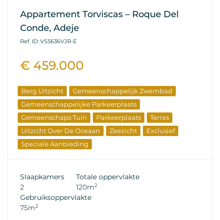
Appartement Torviscas – Roque Del
Conde, Adeje
Ref. ID: VS5636VJR-E
€ 459.000
Berg Uitzicht
Gemeenschappelijk Zwembad
Gemeenschappelijke Parkeerplaats
Gemeenschaps Tuin
Parkeerplaats
Terras
Uitzicht Over De Oceaan
Zeezicht
Exclusief
Speciale Aanbieding
Wederverkoop Eigenschappen
Slaapkamers
Totale oppervlakte
2
2
120m
Gebruiksoppervlakte
2
75m