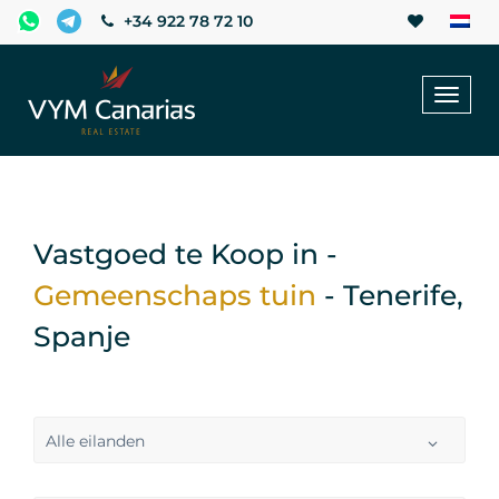
+34 922 78 72 10
Toggl
naviga
Vastgoed te Koop in -
Gemeenschaps tuin
- Tenerife,
Spanje
Alle eilanden