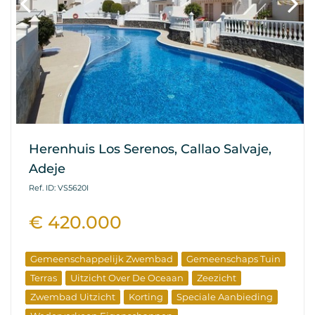
Herenhuis Los Serenos, Callao Salvaje,
Adeje
Ref. ID: VS5620I
€ 420.000
Gemeenschappelijk Zwembad
Gemeenschaps Tuin
Terras
Uitzicht Over De Oceaan
Zeezicht
Zwembad Uitzicht
Korting
Speciale Aanbieding