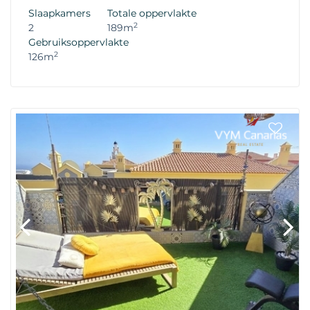
Wederverkoop Eigenschappen
Slaapkamers
Totale oppervlakte
2
2
189m
Gebruiksoppervlakte
2
126m