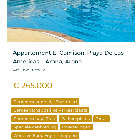
Appartement El Camison, Playa De Las
Americas – Arona, Arona
Ref. ID: VS5637VJR
€ 265.000
Gemeenschappelijk Zwembad
Gemeenschappelijke Parkeerplaats
Gemeenschaps Tuin
Parkeerplaats
Terras
Speciale Aanbieding
Investeringen
Wederverkoop Eigenschappen