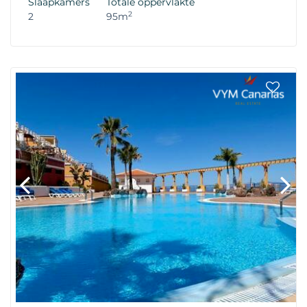
Slaapkamers
Totale oppervlakte
2
2
95m