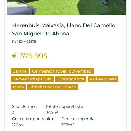
Herenhuis Malvasia, Llano Del Camello,
San Miguel De Abona
Ref. ID: VS5613I
€ 379.995
Garage
Gemeenschappelijk Zwembad
Gemeenschaps Tuin
Opslagruimte
Parkeerplaats
Terras
Uitzicht Over De Oceaan
Slaapkamers
Totale oppervlakte
2
3
187m
Gebruiksoppervlakte
Perceeloppervlak
2
2
120m
187m