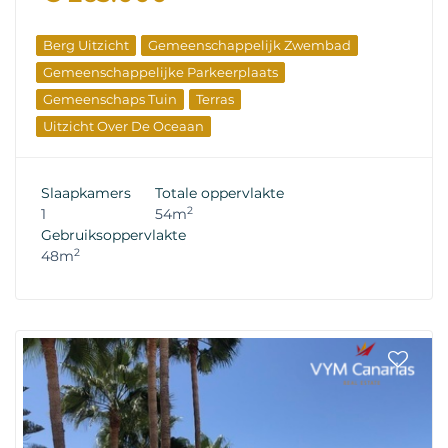
Berg Uitzicht
Gemeenschappelijk Zwembad
Gemeenschappelijke Parkeerplaats
Gemeenschaps Tuin
Terras
Uitzicht Over De Oceaan
Slaapkamers
Totale oppervlakte
2
1
54m
Gebruiksoppervlakte
2
48m