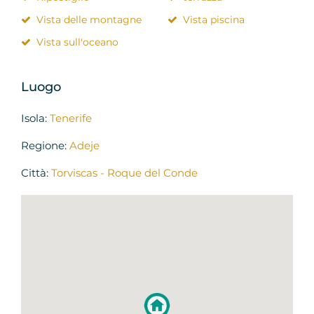
Vista delle montagne
Vista piscina
Vista sull'oceano
Luogo
Isola:
Tenerife
Regione:
Adeje
Città:
Torviscas - Roque del Conde