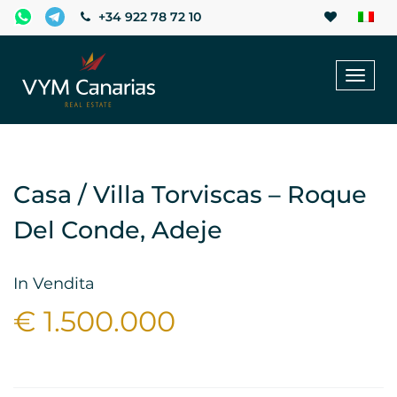
+34 922 78 72 10
Toggl
naviga
Casa / Villa Torviscas – Roque
Del Conde, Adeje
In Vendita
€ 1.500.000