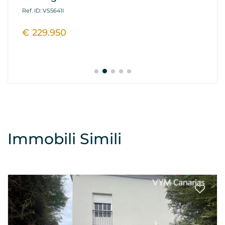
Ref. ID: VS5641I
Ref
€ 229.950
€
Immobili Simili