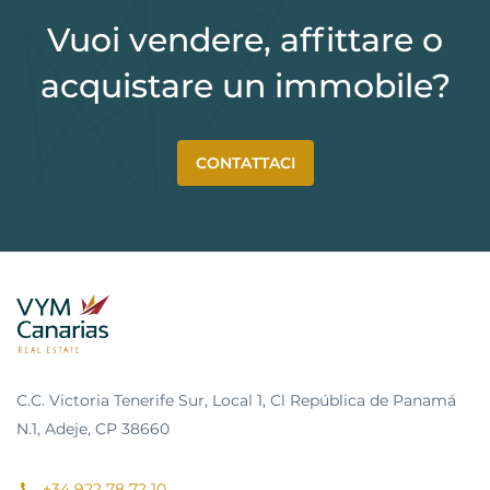
Vuoi vendere, affittare o
acquistare un immobile?
CONTATTACI
C.C. Victoria Tenerife Sur, Local 1, Cl República de Panamá
N.1, Adeje, CP 38660
+34 922 78 72 10