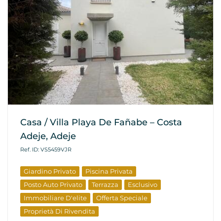
Casa / Villa Playa De Fañabe – Costa
Adeje, Adeje
Ref. ID: VS5459VJR
Giardino Privato
Piscina Privata
Posto Auto Privato
Terrazza
Esclusivo
Immobiliare D'elite
Offerta Speciale
Proprietà Di Rivendita