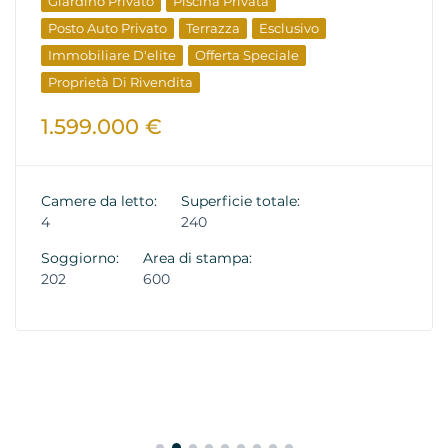
Giardino Privato
Piscina Privata
Posto Auto Privato
Terrazza
Esclusivo
Immobiliare D'elite
Offerta Speciale
Proprietà Di Rivendita
1.599.000 €
Camere da letto:
Superficie totale:
4
240
Soggiorno:
Area di stampa:
202
600