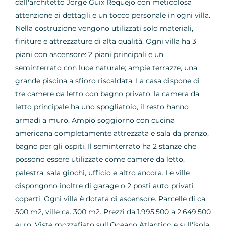
dall'architetto Jorge Guix Requejo con meticolosa
attenzione ai dettagli e un tocco personale in ogni villa.
Nella costruzione vengono utilizzati solo materiali,
finiture e attrezzature di alta qualità. Ogni villa ha 3
piani con ascensore: 2 piani principali e un
seminterrato con luce naturale; ampie terrazze, una
grande piscina a sfioro riscaldata. La casa dispone di
tre camere da letto con bagno privato: la camera da
letto principale ha uno spogliatoio, il resto hanno
armadi a muro. Ampio soggiorno con cucina
americana completamente attrezzata e sala da pranzo,
bagno per gli ospiti. Il seminterrato ha 2 stanze che
possono essere utilizzate come camere da letto,
palestra, sala giochi, ufficio e altro ancora. Le ville
dispongono inoltre di garage o 2 posti auto privati ​​
coperti. Ogni villa è dotata di ascensore. Parcelle di ca.
500 m2, ville ca. 300 m2. Prezzi da 1.995.500 a 2.649.500
euro. Viste mozzafiato sull'Oceano Atlantico e sull'isola