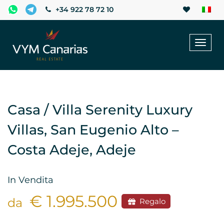
+34 922 78 72 10
Toggl
naviga
Casa / Villa Serenity Luxury
Villas, San Eugenio Alto –
Costa Adeje, Adeje
In Vendita
€ 1.995.500
da
Regalo