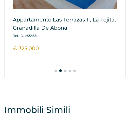
Appartamento Las Terrazas II, La Tejita,
Ap
Granadilla De Abona
Re
A
Ref. ID: VS5435I
Ref
€ 325.000
€
Immobili Simili