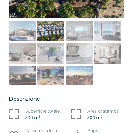
Descrizione
Superficie totale:
Area di stampa:
2
2
300 m
500 m
Camere da letto:
Bagni: