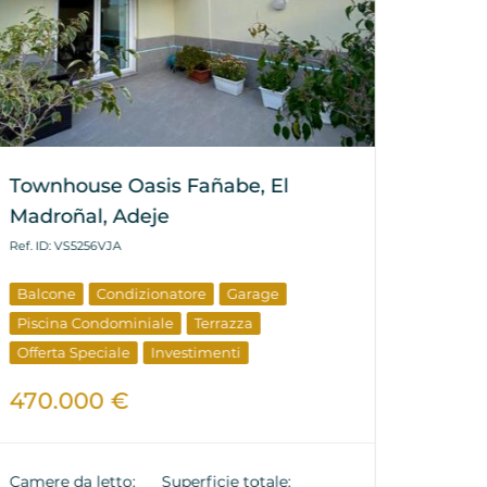
Townhouse Oasis Fañabe, El
Townh
Madroñal, Adeje
Madro
Ref. ID: VS5256VJA
Ref. ID:
Balcone
Condizionatore
Garage
Condiz
Piscina Condominiale
Terrazza
Terraz
Offerta Speciale
Investimenti
Offert
Propri
470.000 €
470.
Camere da letto:
Superficie totale: