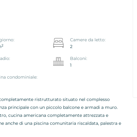
ya De Las
Appartamento Primavera, Costa
giorno:
Camere da letto:
eje
Del Silencio, Arona
2
m
2
Ref. ID: VS5642I
adio:
Balconi:
1
€ 219.000
ina condominiale:
ompletamente ristrutturato situato nel complesso
nza principale con un piccolo balcone e armadi a muro.
etro, cucina americana completamente attrezzata e
ne anche di una piscina comunitaria riscaldata, palestra e