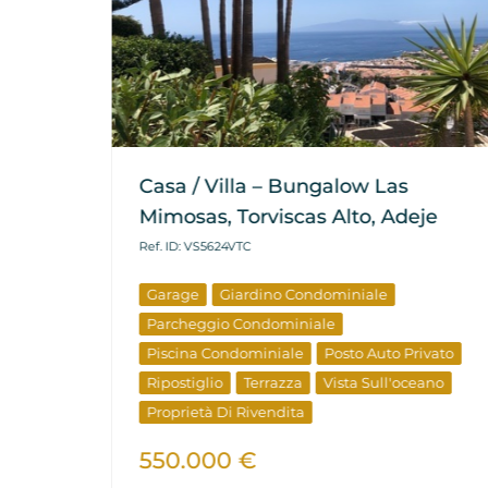
Casa / Villa – Bungalow Las
Mimosas, Torviscas Alto, Adeje
Ref. ID: VS5624VTC
Garage
Giardino Condominiale
ale
Parcheggio Condominiale
Piscina Condominiale
Posto Auto Privato
Ripostiglio
Terrazza
Vista Sull'oceano
Proprietà Di Rivendita
550.000 €