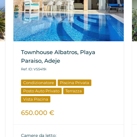
Townhouse Albatros, Playa
Paraiso, Adeje
Ref. ID: VS5419i
Condizionatore
Piscina Privata
Posto Auto Privato
Terrazza
Vista Piscina
650.000 €
Camere da letto: