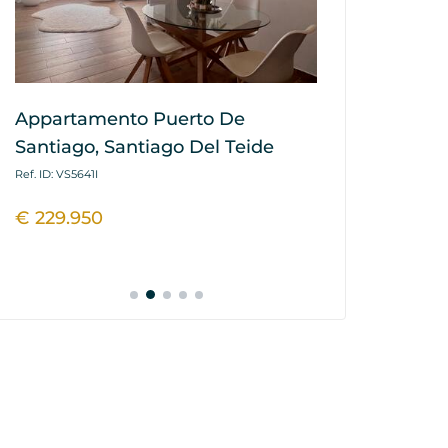
Appartamento Puerto De
Appartament
Santiago, Santiago Del Teide
Tejita, Gra
Ref. ID: VS5641I
Ref. ID: VS5435I
€ 229.950
€ 325.000