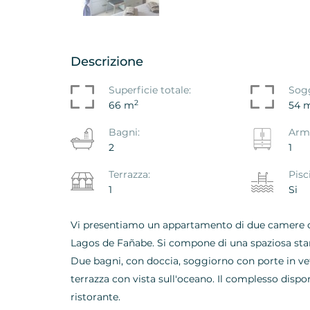
Descrizione
mento - Attico La Tejita
Traspaso - Salon Pla
Superficie totale:
Sog
ce, La Tejita, Granadilla
Americas - Adeje, Ad
2
66 m
54 
na
Ref. ID: VS5638VOS
Bagni:
Arm
639VJR-E
2
1
€ 56.000
000
Terrazza:
Pisc
1
Si
Vi presentiamo un appartamento di due camere c
Lagos de Fañabe. Si compone di una spaziosa sta
Due bagni, con doccia, soggiorno con porte in v
terrazza con vista sull'oceano. Il complesso dispo
ristorante.