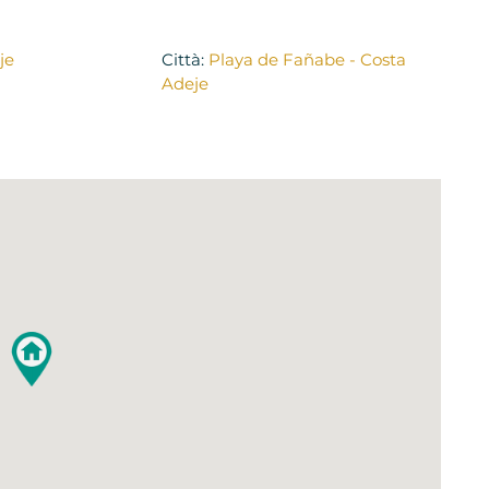
je
Città:
Playa de Fañabe - Costa
Adeje