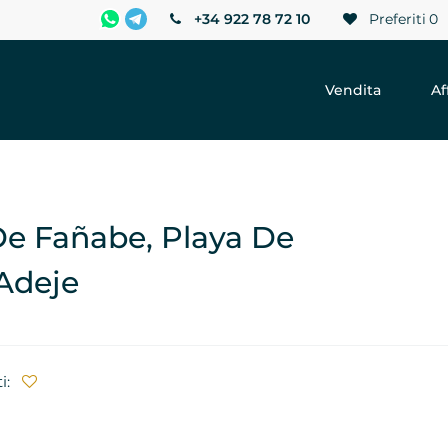
+34 922 78 72 10
Preferiti
0
Vendita
Af
e Fañabe, Playa De
 Adeje
i: