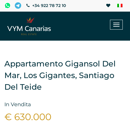
+34 922 78 72 10
Toggl
naviga
Appartamento Gigansol Del
Mar, Los Gigantes, Santiago
Del Teide
In Vendita
€ 630.000