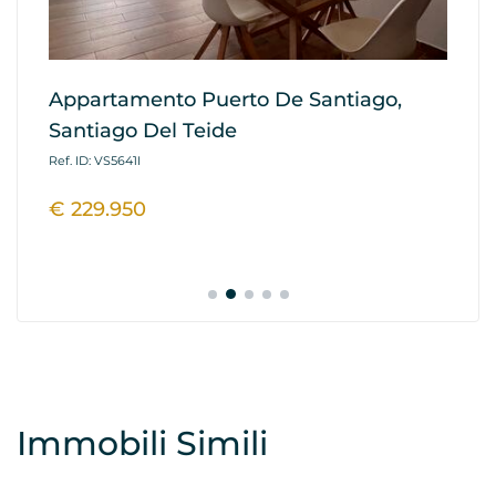
Appartamento Puerto De Santiago,
Ap
Santiago Del Teide
G
Ref. ID: VS5641I
Ref
€ 229.950
€
Immobili Simili