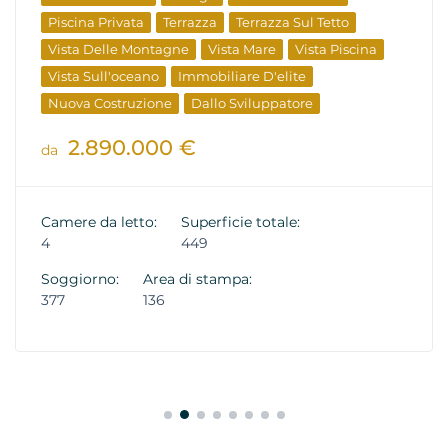
Piscina Privata
Terrazza
Terrazza Sul Tetto
Vista Delle Montagne
Vista Mare
Vista Piscina
Vista Sull'oceano
Immobiliare D'elite
Nuova Costruzione
Dallo Sviluppatore
2.890.000 €
da
Camere da letto:
Superficie totale:
4
449
Soggiorno:
Area di stampa:
377
136