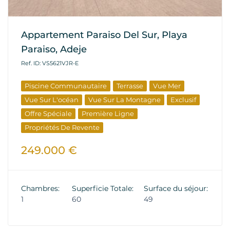
Appartement Paraiso Del Sur, Playa
Paraiso, Adeje
Ref. ID: VS5621VJR-E
Piscine Communautaire
Terrasse
Vue Mer
Vue Sur L'océan
Vue Sur La Montagne
Exclusif
Offre Spéciale
Première Ligne
Propriétés De Revente
249.000 €
Chambres:
Superficie Totale:
Surface du séjour:
1
60
49