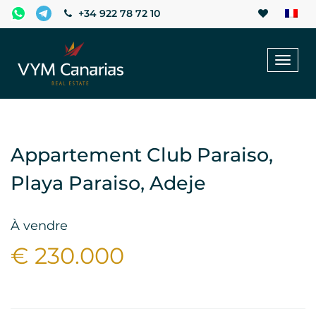
+34 922 78 72 10
Toggl
naviga
Appartement Club Paraiso,
Playa Paraiso, Adeje
À vendre
€ 230.000