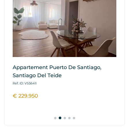
Appartement Puerto De Santiago,
Ap
Santiago Del Teide
G
Ref. ID: VS5641I
Ref
€ 229.950
€