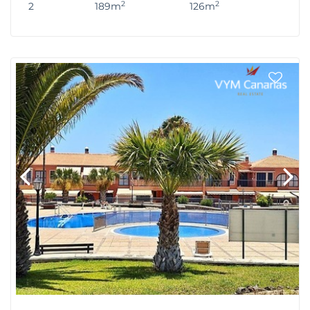
2
2
2
189m
126m