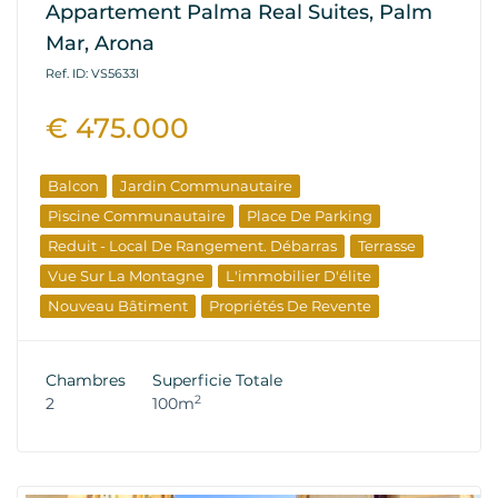
Appartement Palma Real Suites, Palm
Mar, Arona
Ref. ID: VS5633I
€ 475.000
Balcon
Jardin Communautaire
Piscine Communautaire
Place De Parking
Reduit - Local De Rangement. Débarras
Terrasse
Vue Sur La Montagne
L'immobilier D'élite
Nouveau Bâtiment
Propriétés De Revente
Chambres
Superficie Totale
2
2
100m