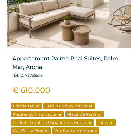
Appartement Palma Real Suites, Palm
Mar, Arona
Ref. ID: VSVS5634I
€ 610.000
Climatisation
Jardin Communautaire
Piscine Communautaire
Place De Parking
Reduit - Local De Rangement. Débarras
Terrasse
Vue De La Piscine
Vue Sur La Montagne