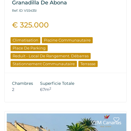
Granadilla De Abona
Ref. ID: VS5435I
€ 325.000
Climatisation
Piscine Communautaire
Place De Parking
Reduit - Local De Rangement. Débarras
Stationnement Communautaire
Terrasse
Chambres
Superficie Totale
2
2
67m