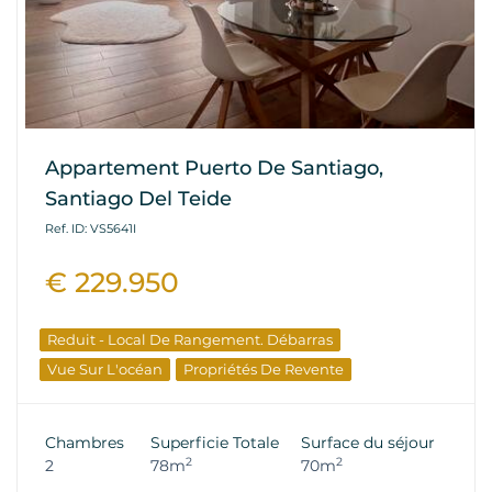
Appartement Puerto De Santiago,
Santiago Del Teide
Ref. ID: VS5641I
€ 229.950
Reduit - Local De Rangement. Débarras
Vue Sur L'océan
Propriétés De Revente
Chambres
Superficie Totale
Surface du séjour
2
2
2
78m
70m