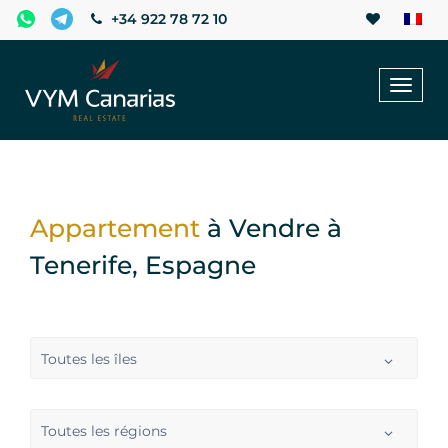
+34 922 78 72 10
Toggl
naviga
Appartement
à Vendre à
Tenerife, Espagne
Toutes les îles
Toutes les régions