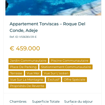
Appartement Torviscas – Roque Del
Conde, Adeje
Ref. ID: VS5636VJR-E
€ 459.000
Jardin Communautaire
Piscine Communautaire
Place De Parking
Stationnement Communautaire
Terrasse
Vue Mer
Vue Sur L'océan
Vue Sur La Montagne
Exclusif
Offre Spéciale
Propriétés De Revente
Chambres
Superficie Totale
Surface du séjour