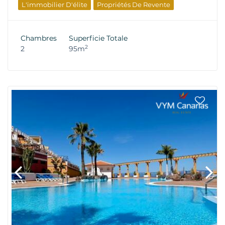
L'immobilier D'élite
Propriétés De Revente
Chambres
Superficie Totale
2
2
95m