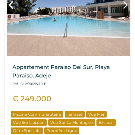
Appartement Paraiso Del Sur, Playa
Paraiso, Adeje
Ref. ID: VS5621VJR-E
€ 249.000
Piscine Communautaire
Terrasse
Vue Mer
Vue Sur L'océan
Vue Sur La Montagne
Exclusif
Offre Spéciale
Première Ligne