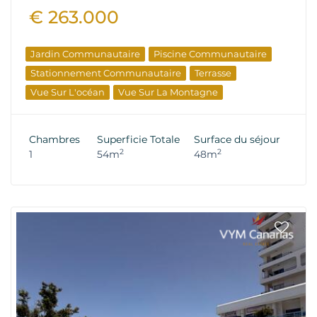
€ 263.000
Jardin Communautaire
Piscine Communautaire
Stationnement Communautaire
Terrasse
Vue Sur L'océan
Vue Sur La Montagne
Chambres
Superficie Totale
Surface du séjour
2
2
1
54m
48m