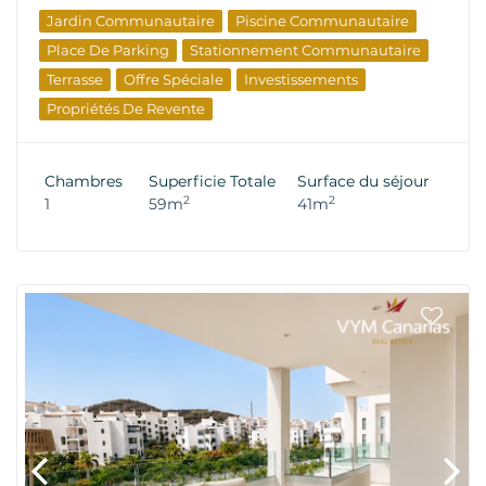
Jardin Communautaire
Piscine Communautaire
Place De Parking
Stationnement Communautaire
Terrasse
Offre Spéciale
Investissements
Propriétés De Revente
Chambres
Superficie Totale
Surface du séjour
2
2
1
59m
41m