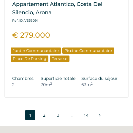
Appartement Atlantico, Costa Del
Silencio, Arona
Ref. ID: VS5609i
€ 279.000
Jardin Communautaire
Piscine Communautaire
Place De Parking
Terrasse
Chambres
Superficie Totale
Surface du séjour
2
2
2
70m
63m
1
2
3
…
14