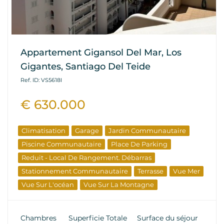
Appartement Gigansol Del Mar, Los
Gigantes, Santiago Del Teide
Ref. ID: VS5618I
€ 630.000
Climatisation
Garage
Jardin Communautaire
Piscine Communautaire
Place De Parking
Reduit - Local De Rangement. Débarras
Stationnement Communautaire
Terrasse
Vue Mer
Vue Sur L'océan
Vue Sur La Montagne
L'immobilier D'élite
Propriétés De Revente
Chambres
Superficie Totale
Surface du séjour