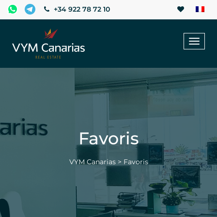
+34 922 78 72 10
Toggl
naviga
Favoris
VYM Canarias
>
Favoris