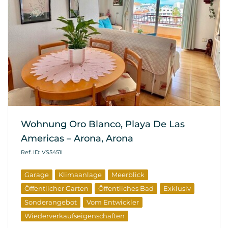
Wohnung Oro Blanco, Playa De Las
Americas – Arona, Arona
Ref. ID: VS5451I
Garage
Klimaanlage
Meerblick
Öffentlicher Garten
Öffentliches Bad
Exklusiv
Sonderangebot
Vom Entwickler
Wiederverkaufseigenschaften