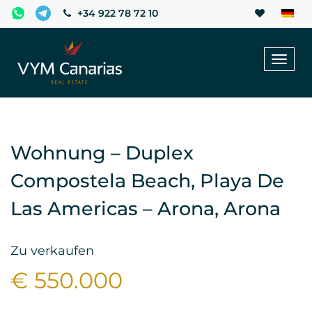
+34 922 78 72 10
Toggl
naviga
Wohnung – Duplex
Compostela Beach, Playa De
Las Americas – Arona, Arona
Zu verkaufen
€ 550.000