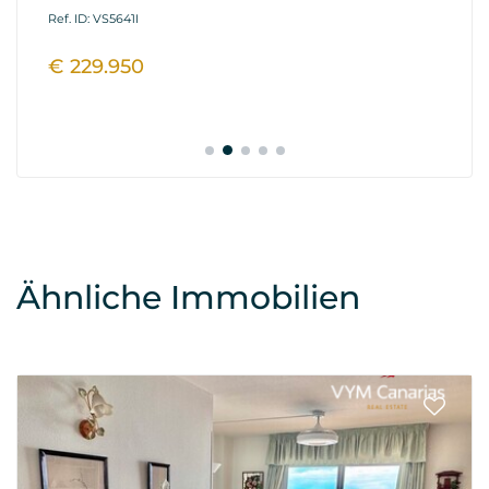
Ref. ID: VS5641I
Ref
€ 229.950
€
Ähnliche Immobilien