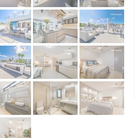
on, Playa
Apartament Puerto De Santiago,
ona, Arona
Santiago Del Teide
Ref. ID: VS5641I
€ 229.950