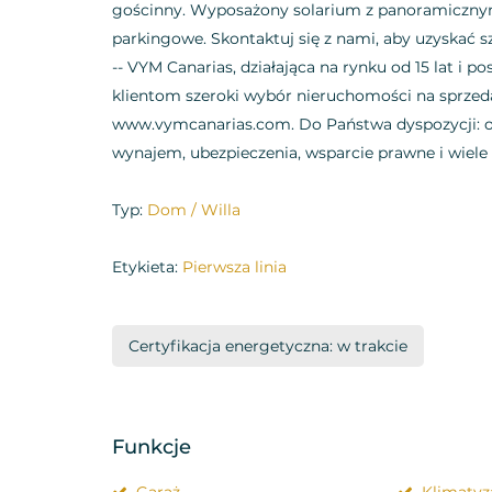
gościnny. Wyposażony solarium z panoramicznym 
parkingowe. Skontaktuj się z nami, aby uzyskać sz
-- VYM Canarias, działająca na rynku od 15 lat i p
klientom szeroki wybór nieruchomości na sprzeda
www.vymcanarias.com. Do Państwa dyspozycji: o
wynajem, ubezpieczenia, wsparcie prawne i wiele 
Typ:
Dom / Willa
Etykieta:
Pierwsza linia
Certyfikacja energetyczna: w trakcie
Funkcje
Garaż
Klimatyz