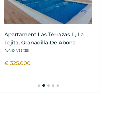
Apartament Las Terrazas II, La
Apartament
Tejita, Granadilla De Abona
Tejita Resid
Granadilla
Ref. ID: VS5435I
Ref. ID: VS5639VJR
€ 325.000
€ 345.000