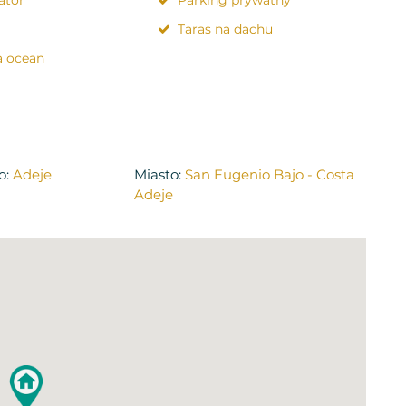
Taras na dachu
a ocean
o:
Adeje
Miasto:
San Eugenio Bajo - Costa
Adeje