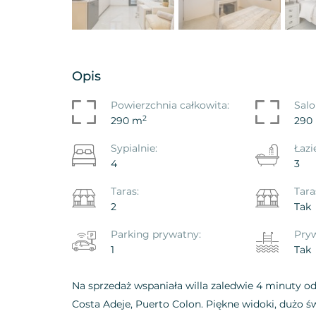
Opis
Powierzchnia całkowita:
Salo
2
290 m
290
Sypialnie:
Łazi
4
3
Taras:
Tara
2
Tak
Parking prywatny:
Pryw
1
Tak
Na sprzedaż wspaniała willa zaledwie 4 minuty od 
Costa Adeje, Puerto Colon. Piękne widoki, dużo świa