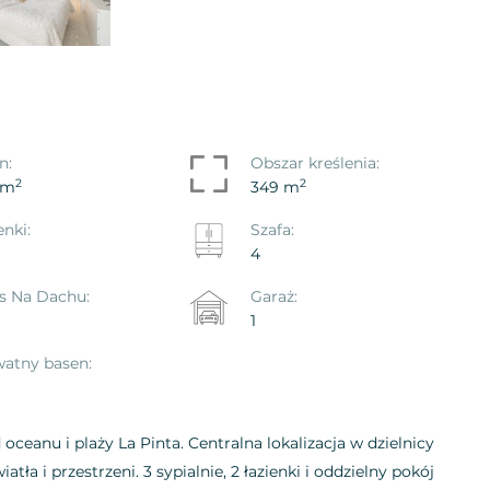
n:
Obszar kreślenia:
2
2
 m
349 m
enki:
Szafa:
4
s Na Dachu:
Garaż:
1
atny basen:
oceanu i plaży La Pinta. Centralna lokalizacja w dzielnicy
tła i przestrzeni. 3 sypialnie, 2 łazienki i oddzielny pokój