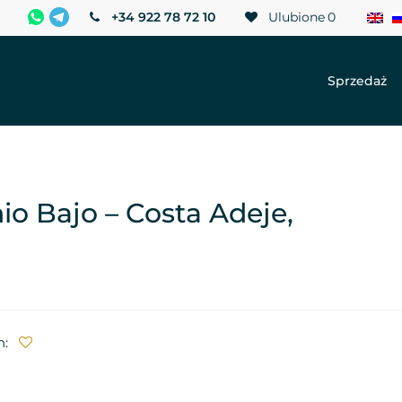
+34 922 78 72 10
Ulubione
0
Sprzedaż
o Bajo – Costa Adeje,
h: