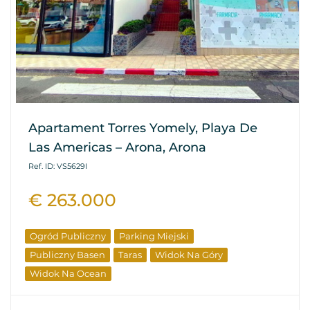
Apartament Torres Yomely, Playa De
Las Americas – Arona, Arona
Ref. ID: VS5629I
€ 263.000
Ogród Publiczny
Parking Miejski
Publiczny Basen
Taras
Widok Na Góry
Widok Na Ocean