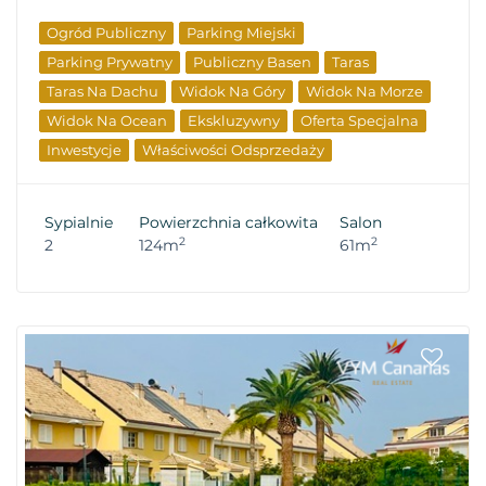
Ogród Publiczny
Parking Miejski
Parking Prywatny
Publiczny Basen
Taras
Taras Na Dachu
Widok Na Góry
Widok Na Morze
Widok Na Ocean
Ekskluzywny
Oferta Specjalna
Inwestycje
Właściwości Odsprzedaży
Sypialnie
Powierzchnia całkowita
Salon
2
2
2
124m
61m