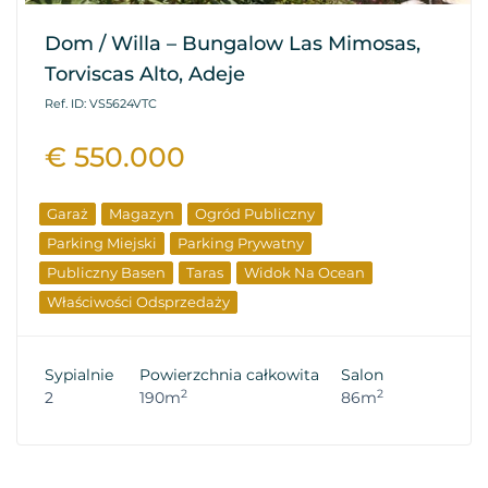
Dom / Willa – Bungalow Las Mimosas,
Torviscas Alto, Adeje
Ref. ID: VS5624VTC
€ 550.000
Garaż
Magazyn
Ogród Publiczny
Parking Miejski
Parking Prywatny
Publiczny Basen
Taras
Widok Na Ocean
Właściwości Odsprzedaży
Sypialnie
Powierzchnia całkowita
Salon
2
2
2
190m
86m