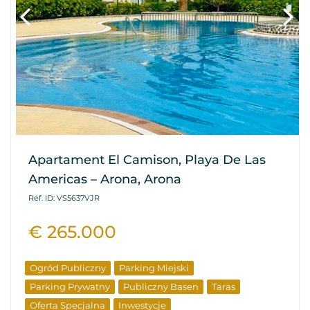
Apartament El Camison, Playa De Las
Americas – Arona, Arona
Ref. ID: VS5637VJR
€ 265.000
Ogród Publiczny
Parking Miejski
Parking Prywatny
Publiczny Basen
Taras
Oferta Specjalna
Inwestycje