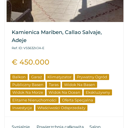
Kamienica Mariben, Callao Salvaje,
Adeje
Ref. ID: VS5632VJA-E
€ 450.000
Balkon
Garaż
Klimatyzator
Prywatny Ogród
Publiczny Basen
Taras
Widok Na Basen
Widok Na Morze
Widok Na Ocean
Ekskluzywny
Elitarne Nieruchomości
Oferta Specjalna
Inwestycje
Właściwości Odsprzedaży
Sypialnie
Powierzchnia całkowita
Salon