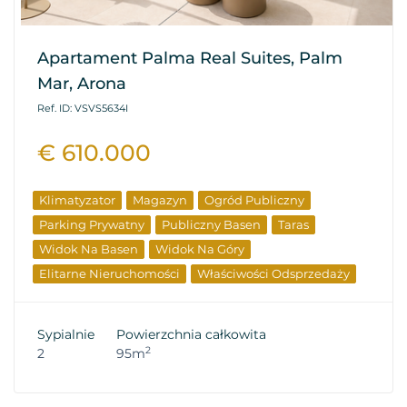
Apartament Palma Real Suites, Palm
Mar, Arona
Ref. ID: VSVS5634I
€ 610.000
Klimatyzator
Magazyn
Ogród Publiczny
Parking Prywatny
Publiczny Basen
Taras
Widok Na Basen
Widok Na Góry
Elitarne Nieruchomości
Właściwości Odsprzedaży
Sypialnie
Powierzchnia całkowita
2
2
95m