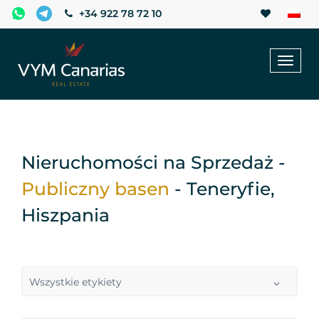
+34 922 78 72 10
Toggl
naviga
Nieruchomości na Sprzedaż -
Publiczny basen
- Teneryfie,
Hiszpania
Wszystkie etykiety