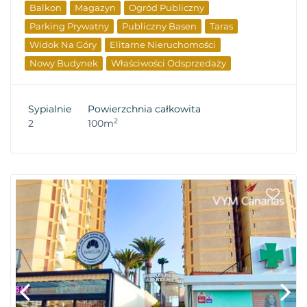
Balkon
Magazyn
Ogród Publiczny
Parking Prywatny
Publiczny Basen
Taras
Widok Na Góry
Elitarne Nieruchomości
Nowy Budynek
Właściwości Odsprzedaży
Sypialnie
Powierzchnia całkowita
2
2
100m