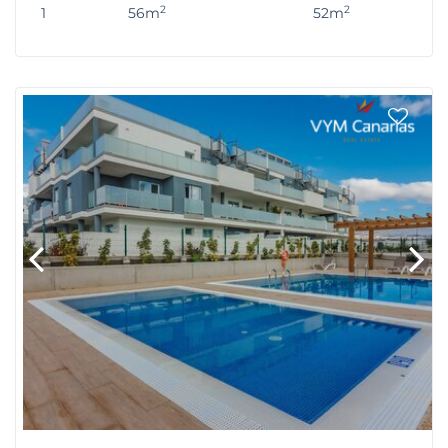
2
2
1
56m
52m