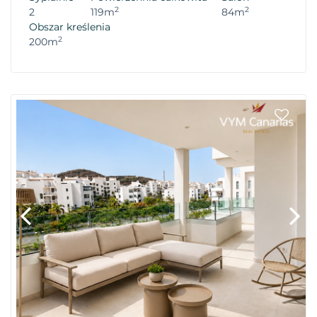
2
2
2
119m
84m
Obszar kreślenia
2
200m