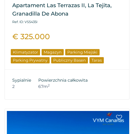
Apartament Las Terrazas II, La Tejita,
Granadilla De Abona
Ref. ID: VS5435I
€ 325.000
Klimatyzator
Magazyn
Parking Miejski
Parking Prywatny
Publiczny Basen
Taras
Sypialnie
Powierzchnia całkowita
2
2
67m