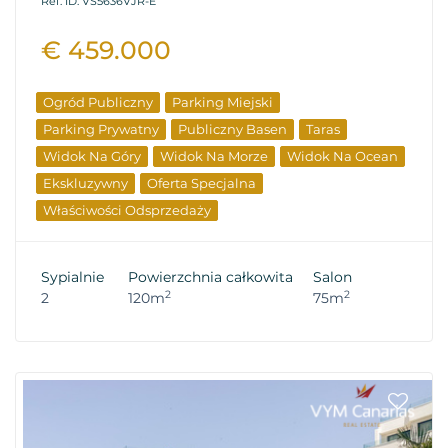
Ref. ID: VS5636VJR-E
€ 459.000
Ogród Publiczny
Parking Miejski
Parking Prywatny
Publiczny Basen
Taras
Widok Na Góry
Widok Na Morze
Widok Na Ocean
Ekskluzywny
Oferta Specjalna
Właściwości Odsprzedaży
Sypialnie
Powierzchnia całkowita
Salon
2
2
2
120m
75m