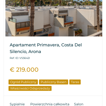
Apartament Primavera, Costa Del
Silencio, Arona
Ref. ID: VS5642I
€ 219.000
Ogród Publiczny
Publiczny Basen
Taras
Właściwości Odsprzedaży
Sypialnie
Powierzchnia całkowita
Salon