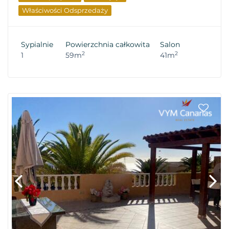
Właściwości Odsprzedaży
Sypialnie
Powierzchnia całkowita
Salon
2
2
1
59m
41m