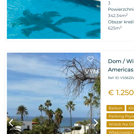
3
Powierzchni
2
342.34m
Obszar kreśl
2
625m
Dom / Wil
Americas 
Ref. ID: VS562
€ 1.25
Balkon
Kl
Parking Pry
Widok Na O
Właściwości