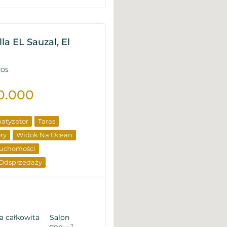
la EL Sauzal, El
VOS
0.000
atyzator
Taras
ry
Widok Na Ocean
ruchomości
 Odsprzedaży
a całkowita
Salon
2