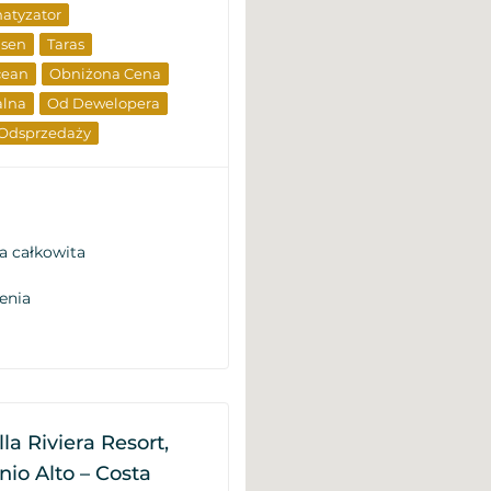
atyzator
asen
Taras
cean
Obniżona Cena
alna
Od Dewelopera
 Odsprzedaży
a całkowita
enia
la Riviera Resort,
io Alto – Costa