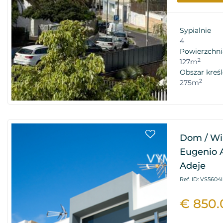
Sypialnie
4
Powierzchni
2
127m
Obszar kreśl
2
275m
Dom / Wil
Eugenio A
Adeje
Ref. ID: VS5604I
€ 850