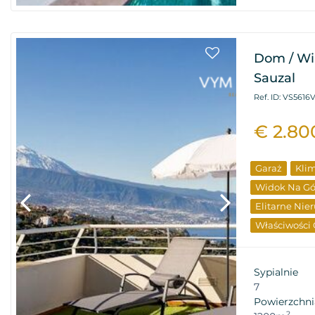
Dom / Wil
Sauzal
Ref. ID: VS5616
€ 2.80
Garaż
Klim
Widok Na Gó
Elitarne Nie
Właściwości
Sypialnie
7
Powierzchni
2