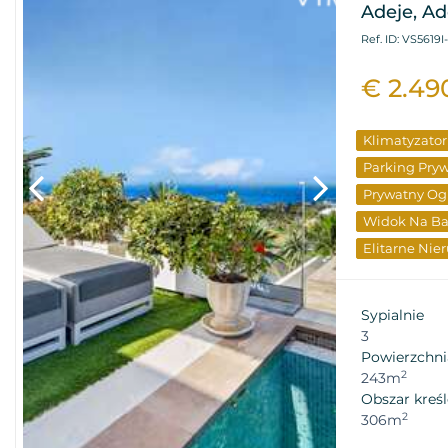
Adeje, Ad
Ref. ID: VS5619I
€ 2.49
Klimatyzator
Parking Pry
Prywatny Og
Widok Na B
Elitarne Nie
Sypialnie
3
Powierzchni
2
243m
Obszar kreśl
2
306m