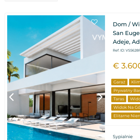
Dom / Wi
San Eugen
Adeje, Ad
Ref. ID: VS5628
€ 3.60
Garaż
Klim
Prywatny Ba
Taras
Wido
Widok Na Gó
Elitarne Nie
Nowy Budyn
Sypialnie