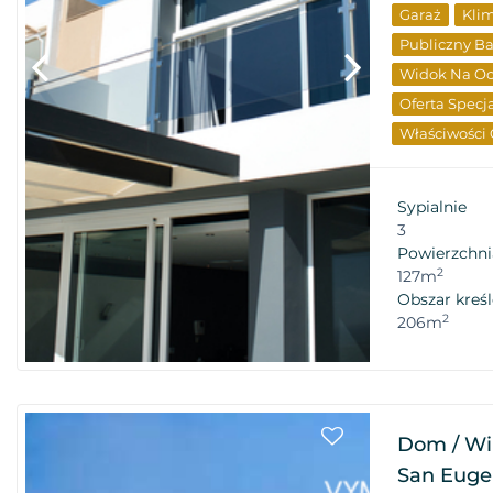
Garaż
Klim
Publiczny B
Widok Na O
Oferta Specj
Właściwości
Sypialnie
3
Powierzchni
2
127m
Obszar kreśl
2
206m
Dom / Wil
San Eugen