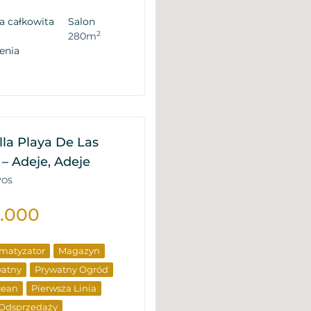
a całkowita
Salon
2
280m
enia
la Playa De Las
– Adeje, Adeje
2VOS
0.000
imatyzator
Magazyn
watny
Prywatny Ogród
cean
Pierwsza Linia
 Odsprzedaży