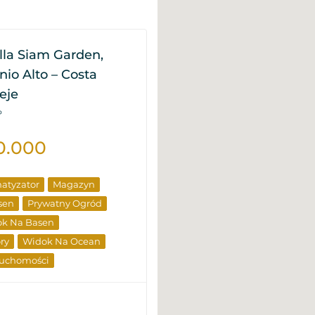
lla Siam Garden,
io Alto – Costa
eje
P
0.000
atyzator
Magazyn
sen
Prywatny Ogród
k Na Basen
ry
Widok Na Ocean
ruchomości
ek
Od Dewelopera