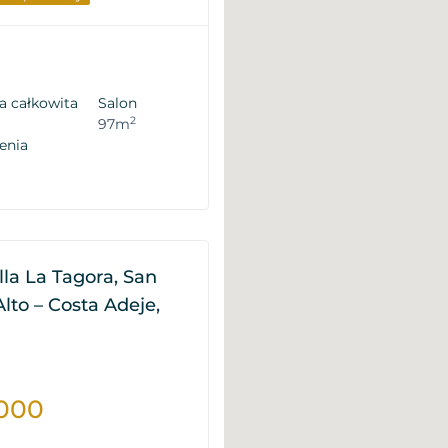
a całkowita
Salon
2
97m
enia
la La Tagora, San
lto – Costa Adeje,
.000