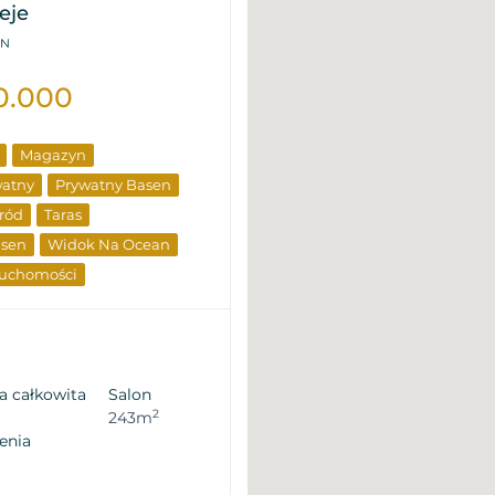
eje
-N
0.000
Magazyn
watny
Prywatny Basen
ród
Taras
asen
Widok Na Ocean
ruchomości
a całkowita
Salon
2
243m
enia