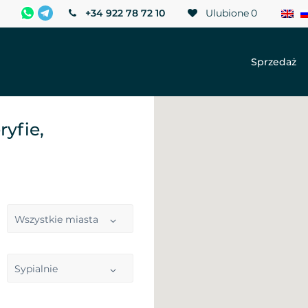
+34 922 78 72 10
Ulubione
0
Sprzedaż
yfie,
Wszystkie miasta
Sypialnie