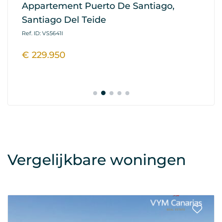
Appartement Puerto De Santiago,
Ap
Santiago Del Teide
G
Ref. ID: VS5641I
Ref
€ 229.950
€
Vergelijkbare woningen