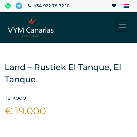
+34 922 78 72 10
Toggl
naviga
Land – Rustiek El Tanque, El
Tanque
Te koop
€ 19.000