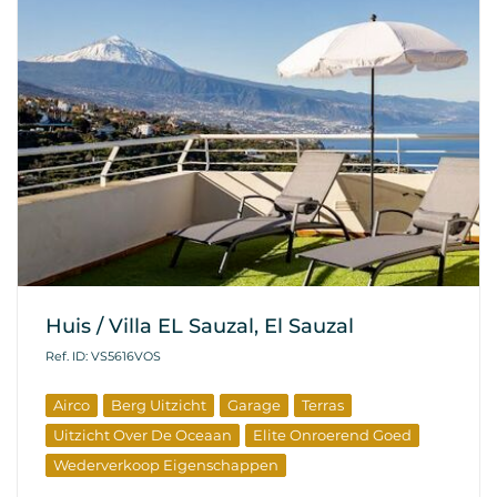
Huis / Villa EL Sauzal, El Sauzal
Ref. ID: VS5616VOS
Airco
Berg Uitzicht
Garage
Terras
Uitzicht Over De Oceaan
Elite Onroerend Goed
Wederverkoop Eigenschappen