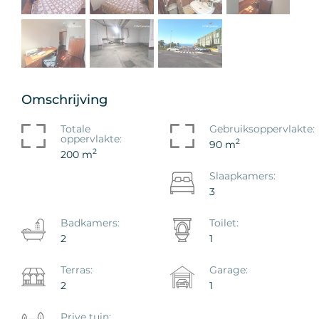
Omschrijving
Totale
Gebruiksoppervlakte:
oppervlakte:
2
90 m
2
200 m
Slaapkamers:
3
Badkamers:
Toilet:
2
1
Terras:
Garage:
2
1
Prive tuin: