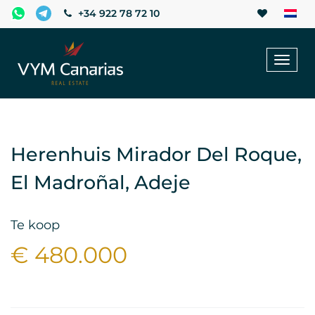
+34 922 78 72 10
Toggl
naviga
Herenhuis Mirador Del Roque,
El Madroñal, Adeje
Te koop
€ 480.000