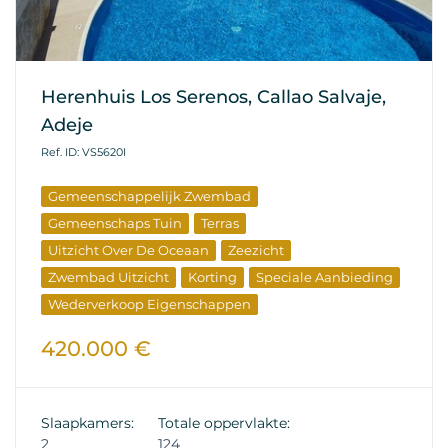
Herenhuis Los Serenos, Callao Salvaje,
Adeje
Ref. ID: VS5620I
Gemeenschappelijk Zwembad
Gemeenschaps Tuin
Terras
Uitzicht Over De Oceaan
Zeezicht
Zwembad Uitzicht
Korting
Speciale Aanbieding
Wederverkoop Eigenschappen
420.000 €
Slaapkamers:
Totale oppervlakte:
2
124