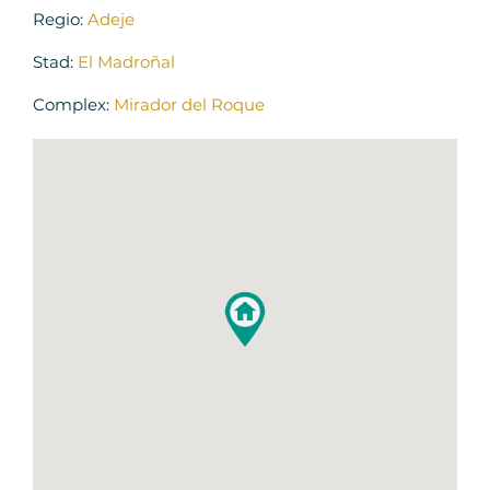
Regio:
Adeje
Stad:
El Madroñal
Complex:
Mirador del Roque