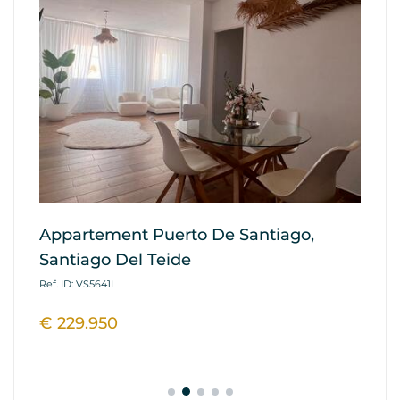
Appartement Puerto De Santiago,
Ap
Santiago Del Teide
G
Ref. ID: VS5641I
Ref
€ 229.950
€