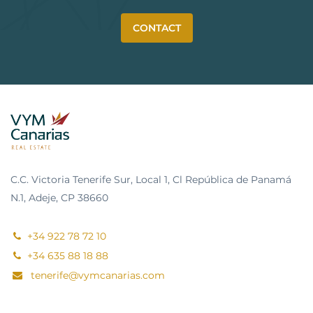
CONTACT
C.C. Victoria Tenerife Sur, Local 1, Cl República de Panamá
N.1, Adeje, CP 38660
+34 922 78 72 10
+34 635 88 18 88
tenerife@vymcanarias.com