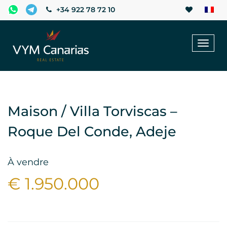
+34 922 78 72 10
Toggl
naviga
Maison / Villa Torviscas –
Roque Del Conde, Adeje
À vendre
€ 1.950.000