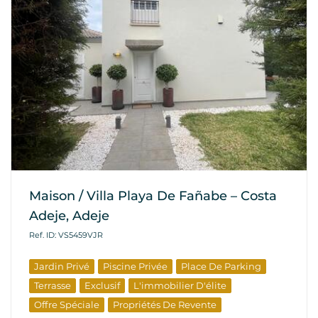
Maison / Villa Playa De Fañabe – Costa
Adeje, Adeje
Ref. ID: VS5459VJR
Jardin Privé
Piscine Privée
Place De Parking
Terrasse
Exclusif
L'immobilier D'élite
Offre Spéciale
Propriétés De Revente