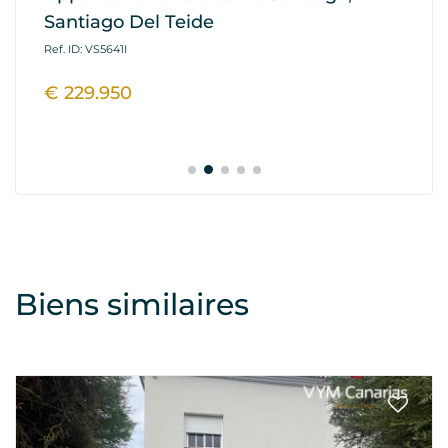
Santiago Del Teide
G
Ref. ID: VS5641I
Ref
€ 229.950
€
Biens similaires