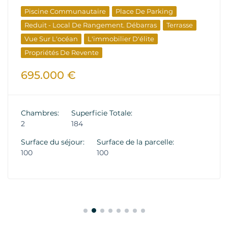
Piscine Communautaire
Place De Parking
Reduit - Local De Rangement. Débarras
Terrasse
Vue Sur L'océan
L'immobilier D'élite
Propriétés De Revente
695.000 €
Chambres:
Superficie Totale:
2
184
Surface du séjour:
Surface de la parcelle:
100
100