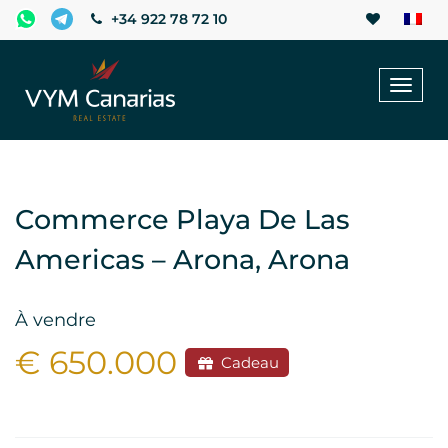
+34 922 78 72 10
Toggl
naviga
Commerce Playa De Las
Americas – Arona, Arona
À vendre
€ 650.000
Cadeau