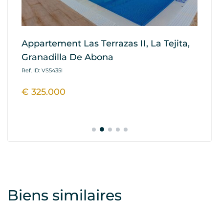
Appartement Las Terrazas II, La Tejita,
A
Granadilla De Abona
Re
A
Ref. ID: VS5435I
Ref
€ 325.000
€
Biens similaires