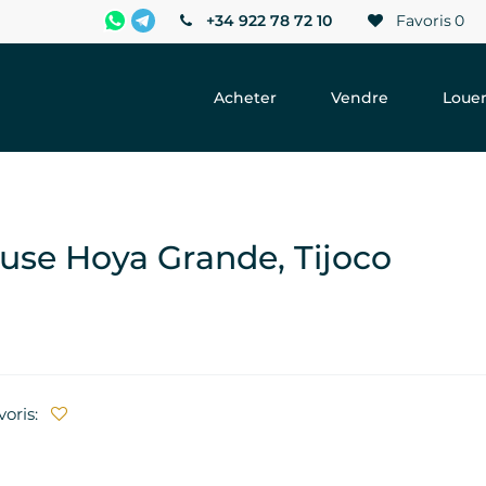
+34 922 78 72 10
Favoris
0
Acheter
Vendre
Loue
se Hoya Grande, Tijoco
voris: