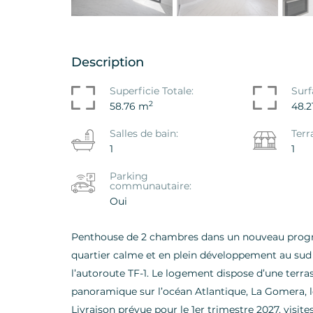
Description
ement - Penthouse La
Fond De Commerce-S
Superficie Totale:
Surf
esidence, La Tejita,
De Las Americas - Ad
2
58.76 m
48.2
lla De Abona
Ref. ID: VS5638VOS
Salles de bain:
Terr
639VJR-E
1
1
€ 56.000
000
Parking
communautaire:
Oui
Penthouse de 2 chambres dans un nouveau progra
quartier calme et en plein développement au sud 
l’autoroute TF-1. Le logement dispose d’une terras
panoramique sur l’océan Atlantique, La Gomera, l
Livraison prévue pour le 1er trimestre 2027, visi