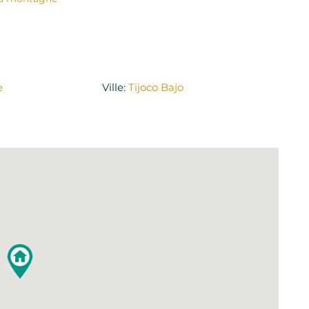
e
Ville:
Tijoco Bajo