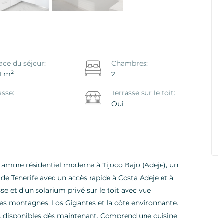
alon Playa
Appartement Primavera, Costa
ace du séjour:
Chambres:
eje, Adeje
Del Silencio, Arona
2
1 m
2
Ref. ID: VS5642I
asse:
Terrasse sur le toit:
Oui
€ 219.000
mme résidentiel moderne à Tijoco Bajo (Adeje), un
de Tenerife avec un accès rapide à Costa Adeje et à
se et d’un solarium privé sur le toit avec vue
es montagnes, Los Gigantes et la côte environnante.
tes disponibles dès maintenant. Comprend une cuisine