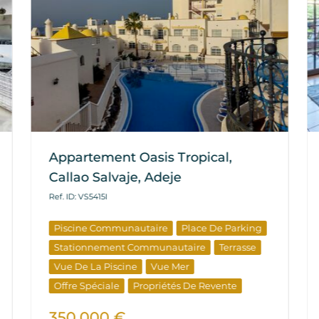
Appartement Oasis Tropical,
Callao Salvaje, Adeje
Ref. ID: VS5415I
Piscine Communautaire
Place De Parking
Stationnement Communautaire
Terrasse
Vue De La Piscine
Vue Mer
Offre Spéciale
Propriétés De Revente
350.000 €