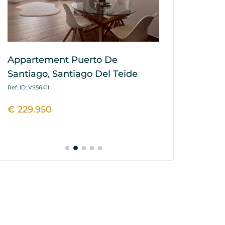
Appartement Puerto De
Appartement
Santiago, Santiago Del Teide
Tejita, Gra
Ref. ID: VS5641I
Ref. ID: VS5435I
€ 229.950
€ 325.000