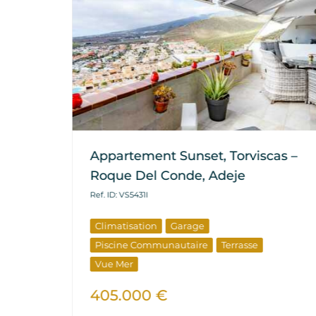
Callao
Appartement Sunset, Torviscas –
Roque Del Conde, Adeje
Ref. ID: VS5431I
Climatisation
Garage
e
Piscine Communautaire
Terrasse
r
Vue Mer
405.000 €