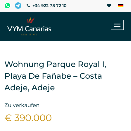
+34 922 78 72 10
Toggl
naviga
Wohnung Parque Royal I,
Playa De Fañabe – Costa
Adeje, Adeje
Zu verkaufen
€ 390.000