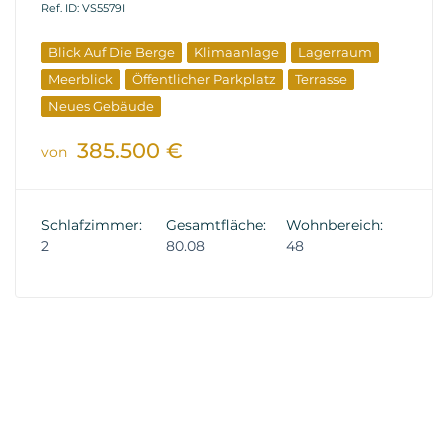
Ref. ID: VS5579I
Blick Auf Die Berge
Klimaanlage
Lagerraum
Meerblick
Öffentlicher Parkplatz
Terrasse
Neues Gebäude
385.500 €
von
Schlafzimmer:
Gesamtfläche:
Wohnbereich:
2
80.08
48