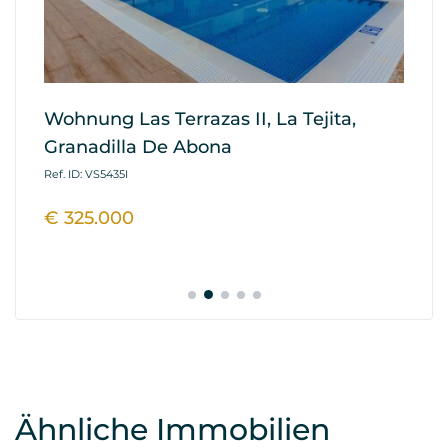
Wohnung Las Terrazas II, La Tejita,
W
Granadilla De Abona
Re
A
Ref. ID: VS5435I
Ref
€ 325.000
€
Ähnliche Immobilien