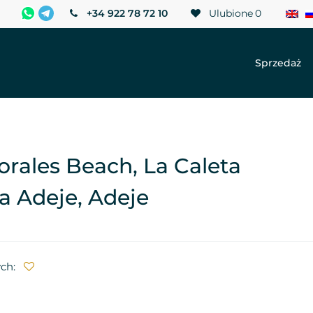
+34 922 78 72 10
Ulubione
0
Sprzedaż
rales Beach, La Caleta
ta Adeje, Adeje
ych: