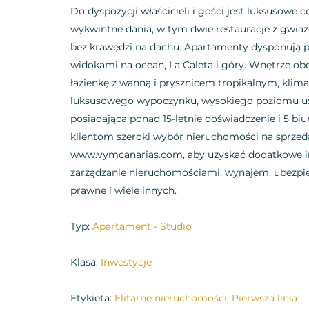
Do dyspozycji właścicieli i gości jest luksusowe c
wykwintne dania, w tym dwie restauracje z gwia
bez krawędzi na dachu. Apartamenty dysponują 
widokami na ocean, La Caleta i góry. Wnętrze obe
łazienkę z wanną i prysznicem tropikalnym, klim
luksusowego wypoczynku, wysokiego poziomu usłu
posiadająca ponad 15-letnie doświadczenie i 5 biu
klientom szeroki wybór nieruchomości na sprzed
www.vymcanarias.com, aby uzyskać dodatkowe in
zarządzanie nieruchomościami, wynajem, ubezpie
prawne i wiele innych.
Typ:
Apartament - Studio
Klasa:
Inwestycje
Etykieta:
Elitarne nieruchomości
,
Pierwsza linia