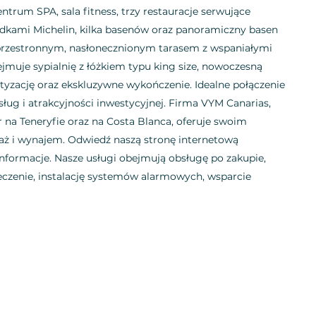
entrum SPA, sala fitness, trzy restauracje serwujące
zdkami Michelin, kilka basenów oraz panoramiczny basen
przestronnym, nasłonecznionym tarasem z wspaniałymi
jmuje sypialnię z łóżkiem typu king size, nowoczesną
atyzację oraz ekskluzywne wykończenie. Idealne połączenie
g i atrakcyjności inwestycyjnej. Firma VYM Canarias,
r na Teneryfie oraz na Costa Blanca, oferuje swoim
aż i wynajem. Odwiedź naszą stronę internetową
formacje. Nasze usługi obejmują obsługę po zakupie,
czenie, instalację systemów alarmowych, wsparcie