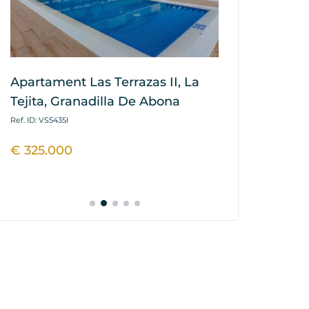
Apartament Las Terrazas II, La
Apartament
Tejita, Granadilla De Abona
Tejita Resid
Granadilla
Ref. ID: VS5435I
Ref. ID: VS5639VJR
€ 325.000
€ 345.000