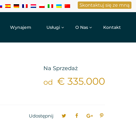
Skontaktuj się ze mną
Wynajem
Usługi
O Nas
Kontakt
Na Sprzedaż
€ 335.000
od
Udostępnij