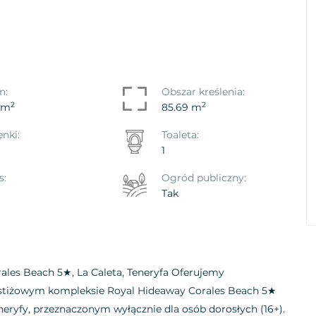
on, Playa
Apartament Puerto De Santiago,
n:
Obszar kreślenia:
ona, Arona
Santiago Del Teide
2
2
 m
85.69 m
Ref. ID: VS5641I
enki:
Toaleta:
1
€ 229.950
s:
Ogród publiczny:
Tak
les Beach 5★, La Caleta, Teneryfa Oferujemy
estiżowym kompleksie Royal Hideaway Corales Beach 5★
eryfy, przeznaczonym wyłącznie dla osób dorosłych (16+).