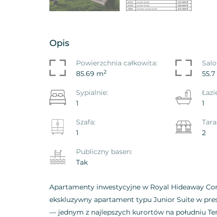
Opis
o - Salon Playa De Las
Apartament El Camis
Powierzchnia całkowita:
Salo
s - Adeje, Adeje
De Las Americas - Ar
2
85.69 m
55.7
5638VOS
Ref. ID: VS5637VJR
Sypialnie:
Łazi
1
1
00
€ 265.000
Szafa:
Tara
1
2
Publiczny basen:
Tak
Apartamenty inwestycyjne w Royal Hideaway Cora
ekskluzywny apartament typu Junior Suite w pr
— jednym z najlepszych kurortów na południu Ten