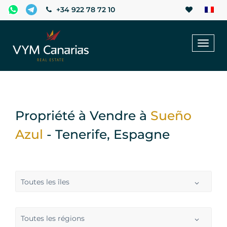
+34 922 78 72 10
Toggl
naviga
Propriété à Vendre à
Sueño
Azul
- Tenerife, Espagne
Toutes les îles
Toutes les régions