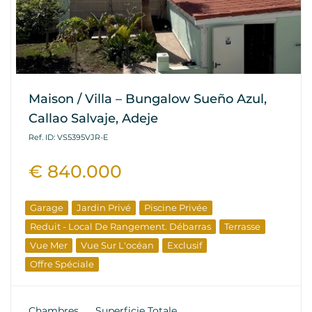
Maison / Villa – Bungalow Sueño Azul,
Callao Salvaje, Adeje
Ref. ID: VS5395VJR-E
€ 840.000
Garage
Jardin Privé
Piscine Privée
Reduit - Local De Rangement. Débarras
Terrasse
Vue Mer
Vue Sur L'océan
Exclusif
Offre Spéciale
Chambres
Superficie Totale