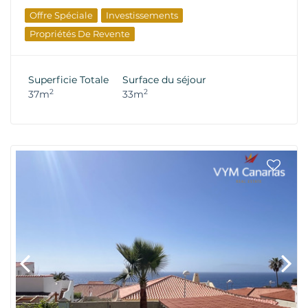
Offre Spéciale
Investissements
Propriétés De Revente
Superficie Totale
Surface du séjour
2
2
37m
33m