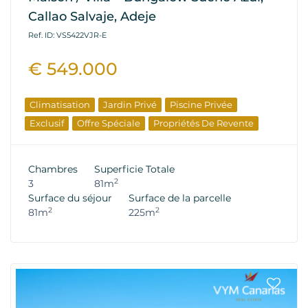
Callao Salvaje, Adeje
Ref. ID: VS5422VJR-E
€ 549.000
Climatisation
Jardin Privé
Piscine Privée
Exclusif
Offre Spéciale
Propriétés De Revente
Chambres
Superficie Totale
2
3
81m
Surface du séjour
Surface de la parcelle
2
2
81m
225m