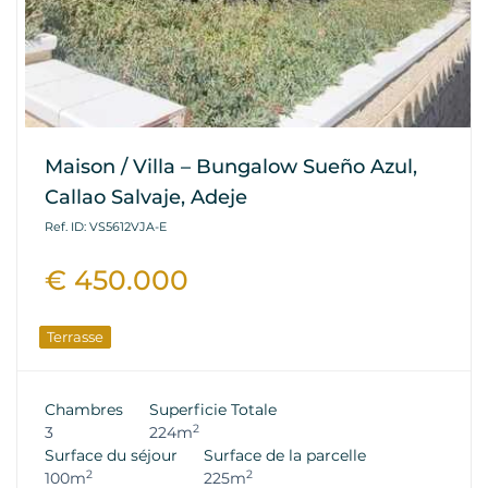
Maison / Villa – Bungalow Sueño Azul,
Callao Salvaje, Adeje
Ref. ID: VS5612VJA-E
€ 450.000
Terrasse
Chambres
Superficie Totale
2
3
224m
Surface du séjour
Surface de la parcelle
2
2
100m
225m