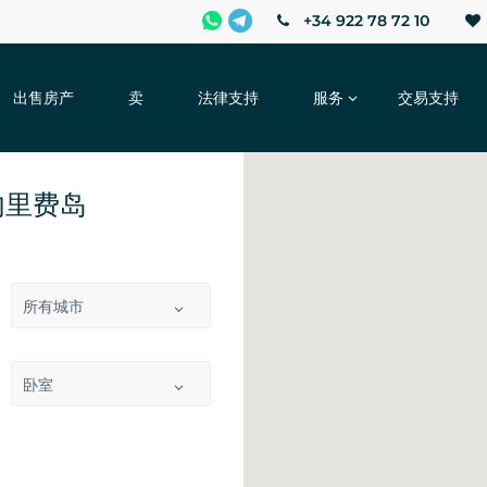
+34 922 78 72 10
出售房产
卖
法律支持
服务
交易支持
内里费岛
所有城市
卧室