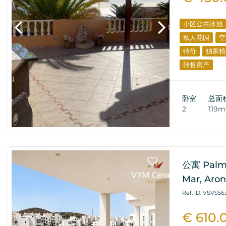
小区公共泳池
私人花园
空
特价
独家精
转售房产
卧室
总面
2
119m
公寓 Palma
Mar, Aro
Ref. ID: VSVS56
€ 610.