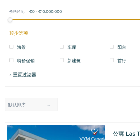
价格区间:
较少选项
海景
车库
阳台
特价促销
新建筑
首行
重置过滤器
x
默认排序
公寓 Las Ter