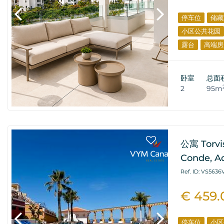
停车位
储藏
小区公共花园
露台
高端房
卧室
总面
2
95m
公寓 Torvi
Conde, A
Ref. ID: VS5636
€ 459.
停车位
小区