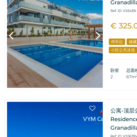
Granadil
Ref. ID: VS5435I
€ 325.
停车位
储藏
小区公共泳池
卧室
总面
2
67m
公寓-顶层公寓
Residence
Granadil
Ref. ID: VS5639