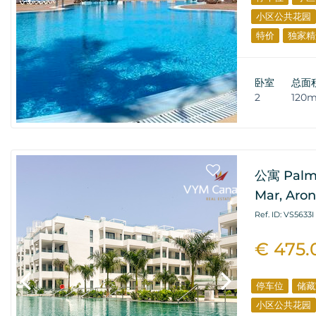
小区公共花园
特价
独家精
卧室
总面
2
120
公寓 Palma
Mar, Aro
Ref. ID: VS5633I
€ 475.
停车位
储藏
小区公共花园