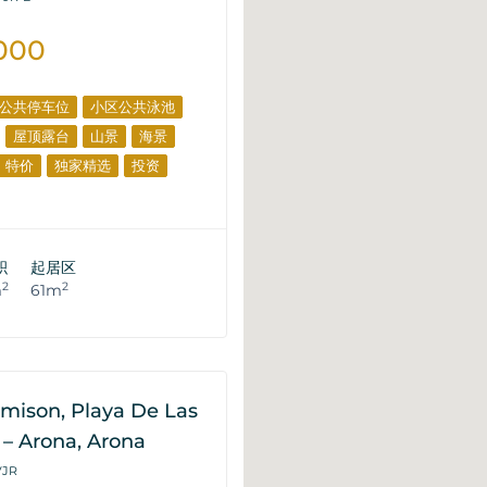
000
公共停车位
小区公共泳池
屋顶露台
山景
海景
特价
独家精选
投资
积
起居区
2
2
m
61m
mison, Playa De Las
– Arona, Arona
VJR