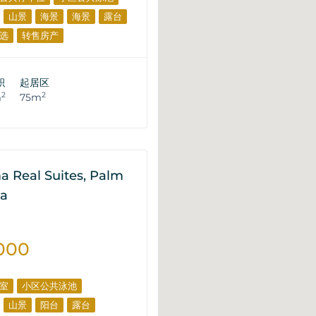
山景
海景
海景
露台
选
转售房产
积
起居区
2
2
m
75m
 Real Suites, Palm
na
000
室
小区公共泳池
山景
阳台
露台