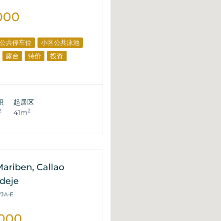
000
公共停车位
小区公共泳池
露台
特价
投资
积
起居区
2
2
41m
iben, Callao
Adeje
VJA-E
.000