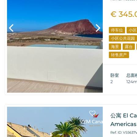
€ 345.
停车位
小区
小区公共花园
海景
露台
转售房产
卧室
总面
2
124
公寓 El Ca
Americas 
Ref. ID: VS5637