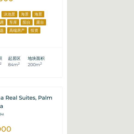
泳池景
海景
海景
调
车库
阳台
露台
选
高端房产
投资
积
起居区
地块面积
2
2
2
84m
200m
 Real Suites, Palm
na
34I
000