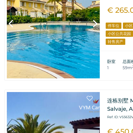
€ 265.
停车位
小区
小区公共花园
转售房产
卧室
总面
1
59m
连栋别墅 Mar
Salvaje, 
Ref. ID: VS5632
€ 450