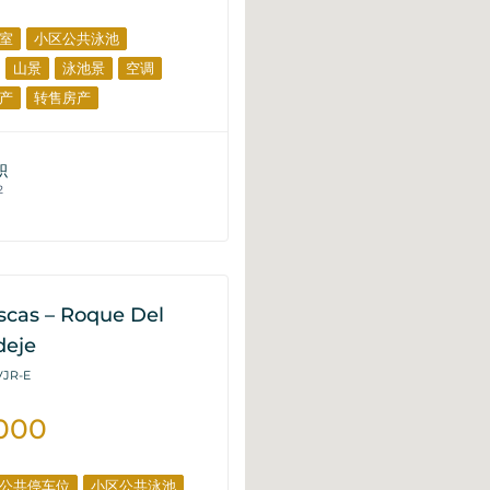
室
小区公共泳池
山景
泳池景
空调
产
转售房产
积
2
scas – Roque Del
deje
VJR-E
000
公共停车位
小区公共泳池