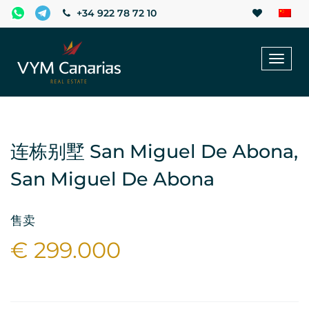
+34 922 78 72 10
Toggl
naviga
连栋别墅 San Miguel De Abona,
San Miguel De Abona
售卖
€ 299.000