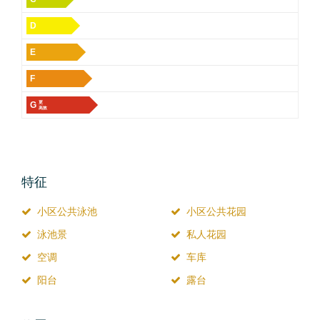
D
E
F
G
更
高效
特征
小区公共泳池
小区公共花园
泳池景
私人花园
空调
车库
阳台
露台