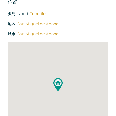
位置
孤岛 Island:
Tenerife
地区:
San Miguel de Abona
城市:
San Miguel de Abona