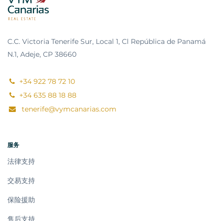
C.C. Victoria Tenerife Sur, Local 1, Cl República de Panamá
N.1, Adeje, CP 38660
+34 922 78 72 10
+34 635 88 18 88
tenerife@vymcanarias.com
服务
法律支持
交易支持
保险援助
售后支持