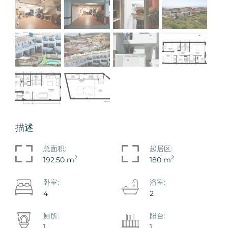
描述
总面积:
起居区:
2
2
192.50 m
180 m
卧室:
浴室:
4
2
厕所:
阳台:
1
1