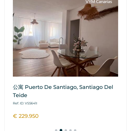
公寓 Puerto De Santiago, Santiago Del
公寓
Teide
D
Ref. ID: VS5641I
Ref
€ 229.950
€