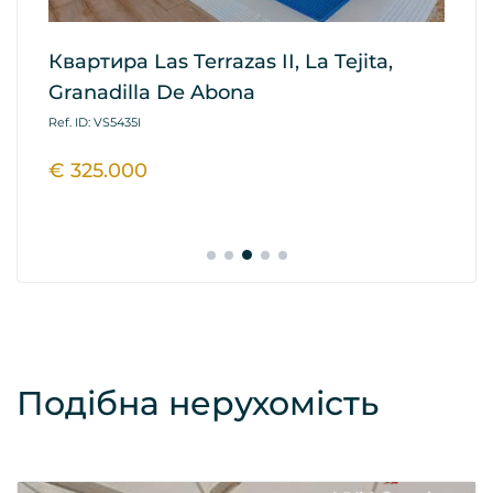
Квартира Las Terrazas II, La Tejita,
К
Granadilla De Abona
Re
A
Ref. ID: VS5435I
Ref
€ 325.000
€
Подібна нерухомість