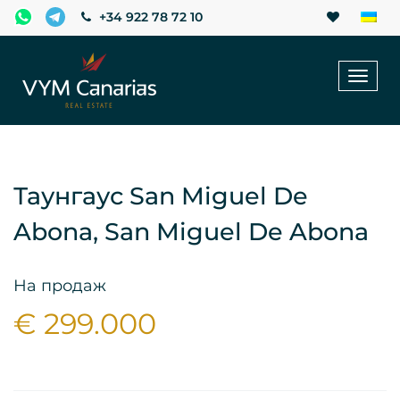
+34 922 78 72 10
Toggl
naviga
Таунгаус San Miguel De
Abona, San Miguel De Abona
На продаж
€ 299.000