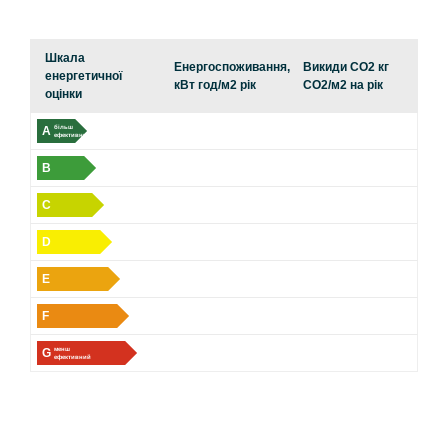
Шкала
Енергоспоживання,
Викиди CO2 кг
енергетичної
кВт год/м2 рік
CO2/м2 на рік
оцінки
A
більш
ефективний
B
C
D
E
F
G
менш
ефективний