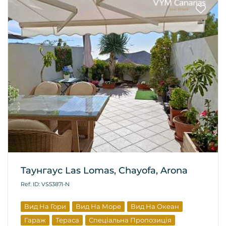
Таунгаус Las Lomas, Chayofa, Arona
Ref. ID: VS5387I-N
Вид На Гори
Вид На Море
Вид На Океан
Гараж
Тераса
Спеціальна Пропозиція