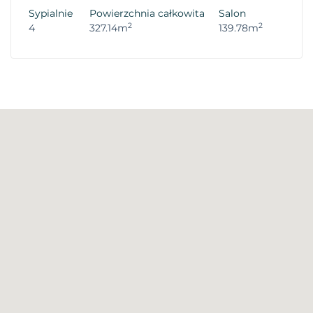
Sypialnie
Powierzchnia całkowita
Salon
2
2
4
327.14m
139.78m