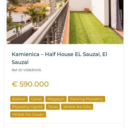
Kamienica – Half House EL Sauzal, El
Sauzal
Ref. ID: VS5631VOS
€ 590.000
Balkon
Garaż
Magazyn
Parking Prywatny
Prywatny Ogród
Taras
Widok Na Góry
Widok Na Ocean