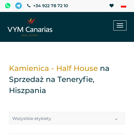
+34 922 78 72 10
Toggl
naviga
Kamienica - Half House
na
Sprzedaż na Teneryfie,
Hiszpania
Wszystkie etykiety