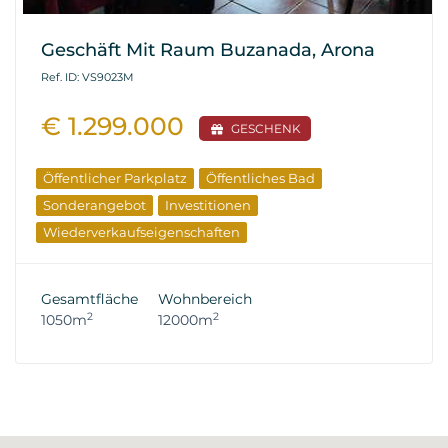
Geschäft Mit Raum Buzanada, Arona
Ref. ID: VS9023M
€ 1.299.000
GESCHENK
Öffentlicher Parkplatz
Öffentliches Bad
Sonderangebot
Investitionen
Wiederverkaufseigenschaften
Gesamtfläche
Wohnbereich
2
2
1050m
12000m