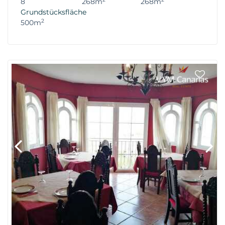
8
268m
268m
Grundstücksfläche
2
500m