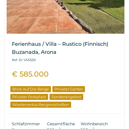
Ferienhaus / Villa – Rustico (Finnisch)
Buzanada, Arona
Ref. ID: VS5325I
€ 585.000
Blick Auf Die Berge
Privater Garten
Privater Parkplatz
Sonderangebot
Wiederverkaufseigenschaften
Schlafzimmer
Gesamtfläche
Wohnbereich
2
2