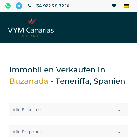
+34 922 78 72 10
Toggl
naviga
Immobilien Verkaufen in
Buzanada
- Teneriffa, Spanien
Alle Etiketten
Alle Regionen